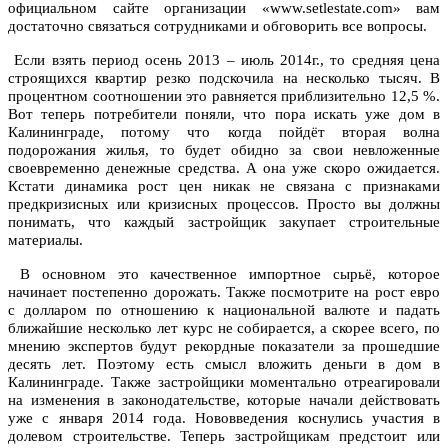
официальном сайте организации «www.setlestate.com» вам
достаточно связаться сотрудниками и обговорить все вопросы.
Если взять период осень 2013 – июль 2014г., то средняя цена
строящихся квартир резко подскочила на несколько тысяч. В
процентном соотношении это равняется приблизительно 12,5 %.
Вот теперь потребители поняли, что пора искать уже дом в
Калининграде, потому что когда пойдёт вторая волна
подорожания жилья, то будет обидно за свои невложенные
своевременно денежные средства. А она уже скоро ожидается.
Кстати динамика рост цен никак не связана с признаками
предкризисных или кризисных процессов. Просто вы должны
понимать, что каждый застройщик закупает строительные
материалы.
В основном это качественное импортное сырьё, которое
начинает постепенно дорожать. Также посмотрите на рост евро
с долларом по отношению к национальной валюте и падать
ближайшие несколько лет курс не собирается, а скорее всего, по
мнению экспертов будут рекордные показатели за прошедшие
десять лет. Поэтому есть смысл вложить деньги в дом в
Калининграде. Также застройщики моментально отреагировали
на изменения в законодательстве, которые начали действовать
уже с января 2014 года. Нововведения коснулись участия в
долевом строительстве. Теперь застройщикам предстоит или