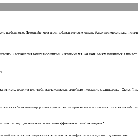
аете необходимым. Применяйте это в своем собственном темпе, однако, будьте последовательны и стара
несения» и обсуждаются различные симптомы, с которыми мы, как люди, можем столкнуться в процессе н
7?
с запугать, состоит в том, чтобы всегда оставаться спокойным и сохранять хладнокровие. - Статья Лизы 
аправлена на более сконцентрированные усилия военно-промышленного комплекса и включает в себя с
м ставят на лед. Действительно ли это самый эффективный способ охлаждения?
ого объекта и лежит в интервале между длинами волн инфракрасного излучения и дневного света.