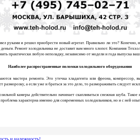
звел руками и решил приобрести новый агрегат. Правильно ли это? Конечно, н
ь деньги. Ремонт холодильника не доставит вам много хлопот. Компания Теххо
ить практически любую неполадку, независимо от модели и года выпуска ваш
Наиболее распространенные поломки холодильного оборудования
аются мастера ремонта. Это утечка хладагента или фреона, компрессор, в
 разморозку, а если уже и браться за это дело, то размораживать следует ис
розильной камеры действительно начинает скапливаться снежная шуба. Такое 
 проблема характерна именно для современных холодильников, но и с ней опы
ость и надежность!