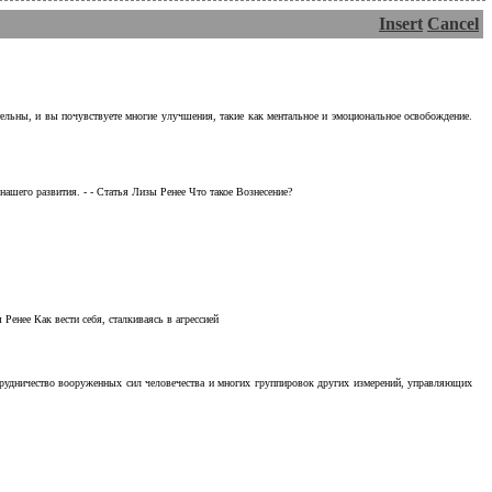
Insert
Cancel
тельны, и вы почувствуете многие улучшения, такие как ментальное и эмоциональное освобождение.
ашего развития. - - Статья Лизы Ренее Что такое Вознесение?
Ренее Как вести себя, сталкиваясь в агрессией
отрудничество вооруженных сил человечества и многих группировок других измерений, управляющих