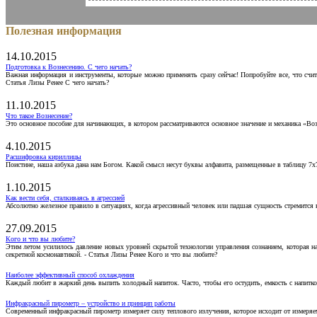
Полезная информация
14.10.2015
Подготовка к Вознесению. С чего начать?
Важная информация и инструменты, которые можно применять сразу сейчас! Попробуйте все, что счит
Статья Лизы Ренее С чего начать?
11.10.2015
Что такое Вознесение?
Это основное пособие для начинающих, в котором рассматриваются основное значение и механика «Воз
4.10.2015
Расшифровка кириллицы
Поистине, наша азбука дана нам Богом. Какой смысл несут буквы алфавита, размещенные в таблицу 7х
1.10.2015
Как вести себя, сталкиваясь в агрессией
Абсолютно железное правило в ситуациях, когда агрессивный человек или падшая сущность стремится ва
27.09.2015
Кого и что вы любите?
Этим летом усилилось давление новых уровней скрытой технологии управления сознанием, которая н
секретной космонавтикой. - Статья Лизы Ренее Кого и что вы любите?
Наиболее эффективный способ охлаждения
Каждый любит в жаркий день выпить холодный напиток. Часто, чтобы его остудить, емкость с напитко
Инфракрасный пирометр – устройство и принцип работы
Современный инфракрасный пирометр измеряет силу теплового излучения, которое исходит от измеряем