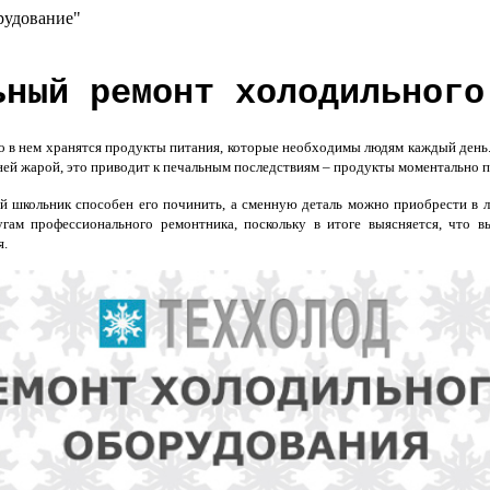
рудование"
ьный ремонт холодильного
о в нем хранятся продукты питания, которые необходимы людям каждый день.
ней жарой, это приводит к печальным последствиям – продукты моментально п
й школьник способен его починить, а сменную деталь можно приобрести в л
угам профессионального ремонтника, поскольку в итоге выясняется, что 
я.