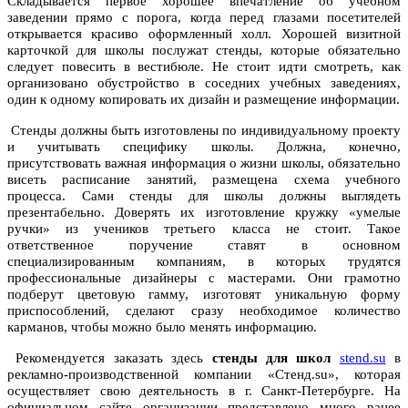
Складывается первое хорошее впечатление об учебном
заведении прямо с порога, когда перед глазами посетителей
открывается красиво оформленный холл. Хорошей визитной
карточкой для школы послужат стенды, которые обязательно
следует повесить в вестибюле. Не стоит идти смотреть, как
организовано обустройство в соседних учебных заведениях,
один к одному копировать их дизайн и размещение информации.
Стенды должны быть изготовлены по индивидуальному проекту
и учитывать специфику школы. Должна, конечно,
присутствовать важная информация о жизни школы, обязательно
висеть расписание занятий, размещена схема учебного
процесса. Сами стенды для школы должны выглядеть
презентабельно. Доверять их изготовление кружку «умелые
ручки» из учеников третьего класса не стоит. Такое
ответственное поручение ставят в основном
специализированным компаниям, в которых трудятся
профессиональные дизайнеры с мастерами. Они грамотно
подберут цветовую гамму, изготовят уникальную форму
приспособлений, сделают сразу необходимое количество
карманов, чтобы можно было менять информацию.
Рекомендуется заказать здесь
стенды для школ
stend.su
в
рекламно-производственной компании «Стенд.su», которая
осуществляет свою деятельность в г. Санкт-Петербурге. На
официальном сайте организации представлено много ранее