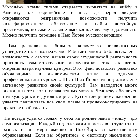
Молодёжь всеми силами старается вырваться на учёбу в
Америку или европейские страны, где перед людьми
открываются безграничные возможности получить
квалифицированное образование и найти достойную
престижную, но самое главное высокооплачиваемую должность.
Можно получить хорошее в Нью Йорке русскоговорящим.
Там расположено большое количество первоклассных
университетов с колледжами. Работает много библиотек, есть
возможность с самого начала своей студенческой деятельности
проводить самостоятельные исследования, так как всегда
открыты двери научных центров. Этот факт позволяет развиться
обучающимся в академическом плане и поднимать
профессиональный уровень. Штат Нью-Йорк сам подталкивает к
активному развитию своей культурой. Там находится много
роскошных театров и великолепных музеев. Человеку обеспечен
там культурный и духовный рост. Русскоговорящему населению
удаётся реализовать все свои планы и продемонстрировать на
практике свой талант.
Не всегда удаётся людям у себя на родине найти «нишу» для
самореализации. Каждый год тысячами приезжают студенты из
разных стран мира именно в Нью-Йорк за качественным
образованием. Если вы обратитесь к местному населению, с