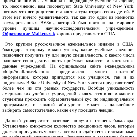
просьбой помочь вам выбрать подходящее учебное заведение,
то, несомненно, вам посоветуют State University of New York,
потому что все родители стараются туда отдать своих детей. В
этом нет ничего удивительного, так как это один из немногих
государственных ВУЗов, который был признан на мировом
уровне лучшим научно-исследовательским учреждением.
Образование Mall.rusrek
хорошо представляет в США.
Это крупное русскоязычное еженедельное издание в США,
благодаря которому можно узнать, какие учебные заведения
позволяют получить ту или иную специальность, с какого числа
начинает свою деятельность приёмная комиссия и контактные
данные учреждений. На официальном сайте еженедельника
«http://mall.rusrek.com» представлено много полезной
информации, которая пригодится как учащимся, так и их
родителям. В State University of New York учится представителей
более чем из ста разных государств. Вообще уникальность
американских учебных учреждений заключается в возможности
студентам проходить образовательный кус по индивидуальным
программам, и каждый абитуриент может в дальнейшем
выбирать самостоятельно, какие ему посещать лекции.
Данный университет позволяет получить степень бакалавра.
Установлено конкретное количество лекционных часов, которые
должен прослушать человек, потом он сдаёт тесты с экзаменами