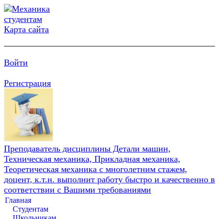
Карта сайта
Войти
Регистрация
Преподаватель дисциплины Детали машин,
Техническая механика, Прикладная механика,
Теоретическая механика с многолетним стажем,
доцент, к.т.н. выполнит работу быстро и качественно в
соответствии с Вашими требованиями
Главная
Студентам
Школьникам