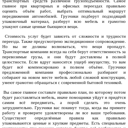
транспортных средств различной грузоподъёмности. Самое
главное при квартирных и офисных переездах правильно
оценить объём работ, выбрать оптимальный маршрут
передвижения автомобилей. Грузчики подберут подходящий
упаковочный материал, разберут всю мебель и грамотно
упакуют самые ценные бьющиеся вещи.
Стоимость услуг будет зависеть от сложности и трудности
переезда. Также предусмотрено экспедиционное сопровождение.
Но вы не должны волноваться, что вещи пропадут.
Транспортные компании всегда на себя берут ответственность за
перевозимые грузы, и они будут доставлены в полной
целостности. Если вдруг наносится ущерб имуществу, то вам
будет всё компенсировано в полном объёме. Грузчики
предложенной компании профессионально разбирают и
собирают на новом месте мебель любой сложной конструкции,
умеют грамотно обращаться с современной бытовой техникой.
Вы самое главное составьте правильно план, по которому потом
будет расставляться мебель, иначе помощники уйдут и придётся
самим всё передвигать, а порой сделать это очень
затруднительно. Грузчики вас покинут тогда, когда вы примите
работу и проверите удовлетворены ли все ваши требования.
Существуют определённые правила как правильно
упаковываются ценные и хрупкие предметы. Есть специальные