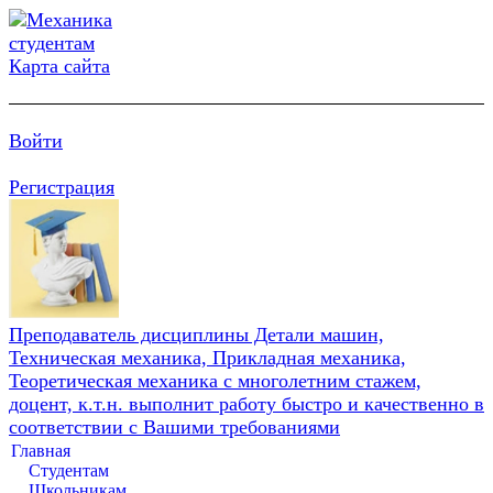
Карта сайта
Войти
Регистрация
Преподаватель дисциплины Детали машин,
Техническая механика, Прикладная механика,
Теоретическая механика с многолетним стажем,
доцент, к.т.н. выполнит работу быстро и качественно в
соответствии с Вашими требованиями
Главная
Студентам
Школьникам