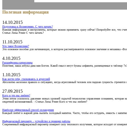
Полезная информация
14.10.2015
Подготовка к Вознесению. С чего начать?
Важная информация и инструменты, которые можно применять сразу сейчас! Попробуйте все, что счит
Статья Лизы Ренее С чего начать?
11.10.2015
Что такое Вознесение?
Это основное пособие для начинающих, в котором рассматриваются основное значение и механика «Воз
4.10.2015
Расшифровка кириллицы
Поистине, наша азбука дана нам Богом. Какой смысл несут буквы алфавита, размещенные в таблицу 7х
1.10.2015
Как вести себя, сталкиваясь в агрессией
Абсолютно железное правило в ситуациях, когда агрессивный человек или падшая сущность стремится ва
27.09.2015
Кого и что вы любите?
Этим летом усилилось давление новых уровней скрытой технологии управления сознанием, которая н
секретной космонавтикой. - Статья Лизы Ренее Кого и что вы любите?
Наиболее эффективный способ охлаждения
Каждый любит в жаркий день выпить холодный напиток. Часто, чтобы его остудить, емкость с напитко
Инфракрасный пирометр – устройство и принцип работы
Современный инфракрасный пирометр измеряет силу теплового излучения, которое исходит от измеряем