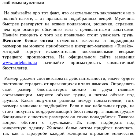
любимым мужчинам.
Не забывайте про тот факт, что сексуальность заключается не в
полной наготе, а от правильно подобранных вещей. Мужчины
быстрее реагируют на всякие подвязочки, рюшечки, стразики,
чем при осмотре обычного тела с целлюлитными задатками.
Начнём говорить с того как правильно стоит упаковать грудь.
Женское белье оптом
отменного качества и подходящих
размеров вы можете приобрести в интернет-магазине «Turteks»,
который торгует исключительно эксклюзивными вещами
турецкого производства. На официальном сайте заведения
www.turteks.in.ua
начинайте присматривать симпатичный
бюстгальтер.
Размер должен соответсвовать действительности, иначе будете
постоянно страдать от врезающихся в тело лямочек. Определить
свой размер бюстгальтеров можно по двум главным
составляющим: меряете обхват груди, а потом обхват под
грудью. Какая получится разница между показателями, того
размера чашечки и подбирайте. Если у вас небольшая грудь, не
стоит покупать поддерживающий бюстгальтер, а пышногрудым
блондинкам с шестым размером он точно понадобится. Тяжелее
вопрос обстоит с трусиками. Их надо подбирать под
конкретную одежду. Женское белье оптом придётся покупать,
так как в гардеробе каждой женщины огромное количество