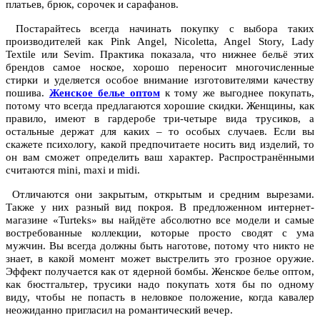
платьев, брюк, сорочек и сарафанов.
Постарайтесь всегда начинать покупку с выбора таких
производителей как Pink Angel, Nicoletta, Angel Story, Lady
Textile или Sevim. Практика показала, что нижнее бельё этих
брендов самое ноское, хорошо переносит многочисленные
стирки и уделяется особое внимание изготовителями качеству
пошива.
Женское белье оптом
к тому же выгоднее покупать,
потому что всегда предлагаются хорошие скидки. Женщины, как
правило, имеют в гардеробе три-четыре вида трусиков, а
остальные держат для каких – то особых случаев. Если вы
скажете психологу, какой предпочитаете носить вид изделий, то
он вам сможет определить ваш характер. Распространёнными
считаются mini, maxi и midi.
Отличаются они закрытым, открытым и средним вырезами.
Также у них разный вид покроя. В предложенном интернет-
магазине «Turteks» вы найдёте абсолютно все модели и самые
востребованные коллекции, которые просто сводят с ума
мужчин. Вы всегда должны быть наготове, потому что никто не
знает, в какой момент может выстрелить это грозное оружие.
Эффект получается как от ядерной бомбы. Женское белье оптом,
как бюстгальтер, трусики надо покупать хотя бы по одному
виду, чтобы не попасть в неловкое положение, когда кавалер
неожиданно пригласил на романтический вечер.