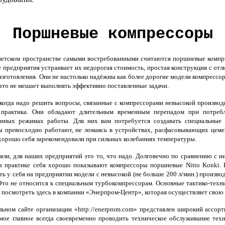
Поршневые компрессоры
етском пространстве самыми востребованными считаются поршневые компрес
 предприятия устраивает их недорогая стоимость, простая конструкция с о
изготовления. Они не настолько надёжны как более дорогие модели компрессо
 это не мешает выполнять эффективно поставленные задачи.
когда надо решить вопросы, связанные с компрессорами невысокой производи
 практика. Они обладают длительным временным перепадом при потреб
енных режимах работы. Для них вам потребуется создавать специальные 
 превосходно работают, не ломаясь в устройствах, расфасовывающих цемен
хорошо себя зарекомендовали при сильных колебаниях температуры.
ли, для наших предприятий это то, что надо. Долговечно по сравнению с ни
а практике себя хорошо показывают компрессоры поршневые Nitto Konki. В
ть у себя на предприятии модели с невысокой (не больше 200 л/мин.) произ
Это не относится к специальным турбокомпрессорам. Основные тактико-техн
посмотреть здесь в компании «Энерпром-Центр», которая осуществляет свою 
ьном сайте организации «http://enerprom.com» представлен широкий ассор
мое главное всегда своевременно проводить техническое обслуживание техн