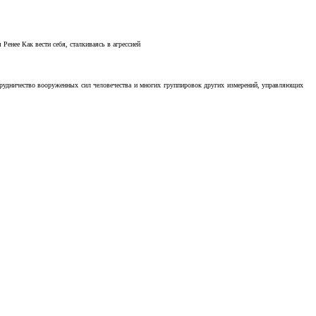
Ренее Как вести себя, сталкиваясь в агрессией
отрудничество вооруженных сил человечества и многих группировок других измерений, управляющих