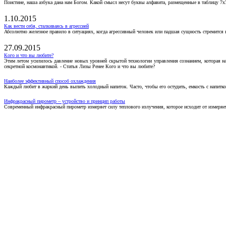
Поистине, наша азбука дана нам Богом. Какой смысл несут буквы алфавита, размещенные в таблицу 7х
1.10.2015
Как вести себя, сталкиваясь в агрессией
Абсолютно железное правило в ситуациях, когда агрессивный человек или падшая сущность стремится ва
27.09.2015
Кого и что вы любите?
Этим летом усилилось давление новых уровней скрытой технологии управления сознанием, которая н
секретной космонавтикой. - Статья Лизы Ренее Кого и что вы любите?
Наиболее эффективный способ охлаждения
Каждый любит в жаркий день выпить холодный напиток. Часто, чтобы его остудить, емкость с напитко
Инфракрасный пирометр – устройство и принцип работы
Современный инфракрасный пирометр измеряет силу теплового излучения, которое исходит от измеряем