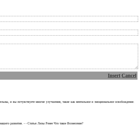
Insert
Cancel
тельны, и вы почувствуете многие улучшения, такие как ментальное и эмоциональное освобождение.
ашего развития. - - Статья Лизы Ренее Что такое Вознесение?