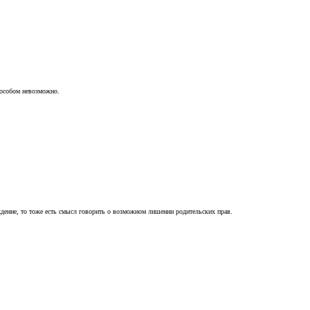
пособом невозможно.
ждение, то тоже есть смысл говорить о возможном лишении родительских прав.