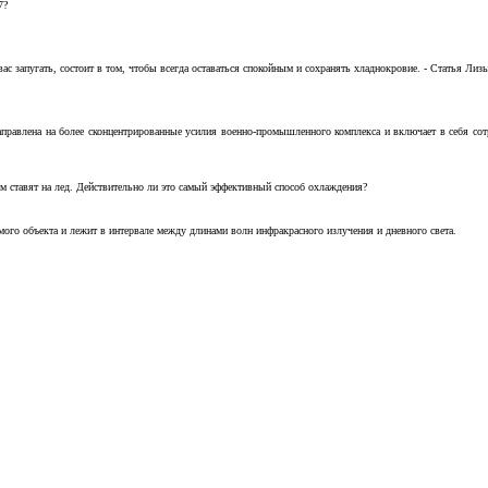
7?
с запугать, состоит в том, чтобы всегда оставаться спокойным и сохранять хладнокровие. - Статья Лизы 
аправлена на более сконцентрированные усилия военно-промышленного комплекса и включает в себя с
м ставят на лед. Действительно ли это самый эффективный способ охлаждения?
ого объекта и лежит в интервале между длинами волн инфракрасного излучения и дневного света.