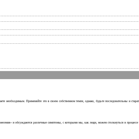
аете необходимым. Применяйте это в своем собственном темпе, однако, будьте последовательны и стара
несения» и обсуждаются различные симптомы, с которыми мы, как люди, можем столкнуться в процессе н