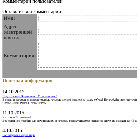
Комментарии пользователей
Оставьте свои комментарии
Имя:
Адрес
электронной
почты:
Комментарии:
Полезная информация
14.10.2015
Подготовка к Вознесению. С чего начать?
Важная информация и инструменты, которые можно применять сразу сейчас! Попробуйте все, что счит
Статья Лизы Ренее С чего начать?
11.10.2015
Что такое Вознесение?
Это основное пособие для начинающих, в котором рассматриваются основное значение и механика «Воз
4.10.2015
Расшифровка кириллицы