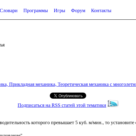
Словари
Программы
Игры
Форум
Контакты
ья
а, Прикладная механика, Теоретическая механика с многолетним
Подписаться на RSS статей этой тематики
одительность которого превышает 5 куб. м/мин., то установите
рудование"