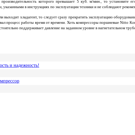
, производительность которого превышает 5 куб. м/мин., то установите е
и, указанными в инструкциях по эксплуатации техники и не соблюдают реком
ли выходит хладагент, то следует сразу прекратить эксплуатацию оборудован
вал процесс работы время от времени. Хоть компрессоры поршневые Nitto Ko
стоятельно поддерживает давление на заданном уровне в нагнетательном труб
ость и надежность!
омпрессор