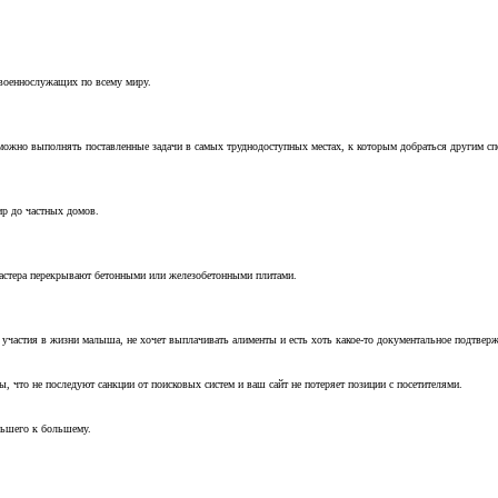
 военнослужащих по всему миру.
можно выполнять поставленные задачи в самых труднодоступных местах, к которым добраться другим с
ир до частных домов.
мастера перекрывают бетонными или железобетонными плитами.
т участия в жизни малыша, не хочет выплачивать алименты и есть хоть какое-то документальное подтвер
, что не последуют санкции от поисковых систем и ваш сайт не потеряет позиции с посетителями.
ньшего к большему.