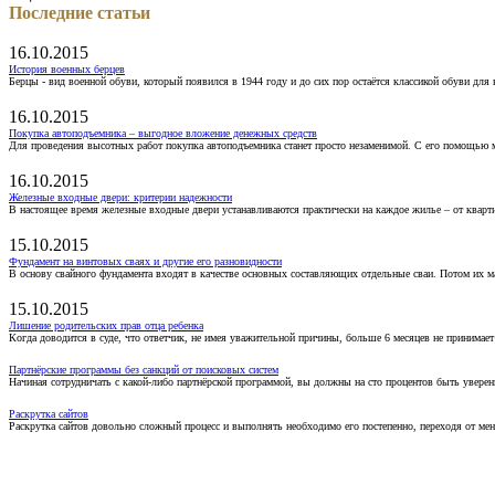
Последние статьи
16.10.2015
История военных берцев
Берцы - вид военной обуви, который появился в 1944 году и до сих пор остаётся классикой обуви для
16.10.2015
Покупка автоподъемника – выгодное вложение денежных средств
Для проведения высотных работ покупка автоподъемника станет просто незаменимой. С его помощью 
16.10.2015
Железные входные двери: критерии надежности
В настоящее время железные входные двери устанавливаются практически на каждое жилье – от кварт
15.10.2015
Фундамент на винтовых сваях и другие его разновидности
В основу свайного фундамента входят в качестве основных составляющих отдельные сваи. Потом их 
15.10.2015
Лишение родительских прав отца ребенка
Когда доводится в суде, что ответчик, не имея уважительной причины, больше 6 месяцев не принимае
Партнёрские программы без санкций от поисковых систем
Начиная сотрудничать с какой-либо партнёрской программой, вы должны на сто процентов быть уверены
Раскрутка сайтов
Раскрутка сайтов довольно сложный процесс и выполнять необходимо его постепенно, переходя от ме