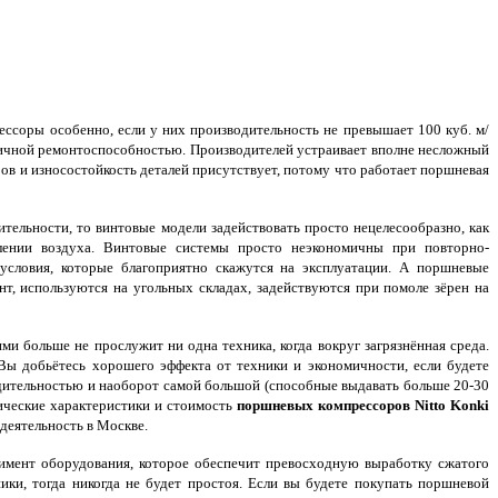
соры особенно, если у них производительность не превышает 100 куб. м/
тличной ремонтоспособностью. Производителей устраивает вполне несложный
ров и износостойкость деталей присутствует, потому что работает поршневая
тельности, то винтовые модели задействовать просто нецелесообразно, как
лении воздуха. Винтовые системы просто неэкономичны при повторно-
условия, которые благоприятно скажутся на эксплуатации. А поршневые
т, используются на угольных складах, задействуются при помоле зёрен на
ми больше не прослужит ни одна техника, когда вокруг загрязнённая среда.
ы добьётесь хорошего эффекта от техники и экономичности, если будете
водительностью и наоборот самой большой (способные выдавать больше 20-30
ические характеристики и стоимость
поршневых компрессоров Nitto Konki
деятельность в Москве.
тимент оборудования, которое обеспечит превосходную выработку сжатого
ики, тогда никогда не будет простоя. Если вы будете покупать поршневой