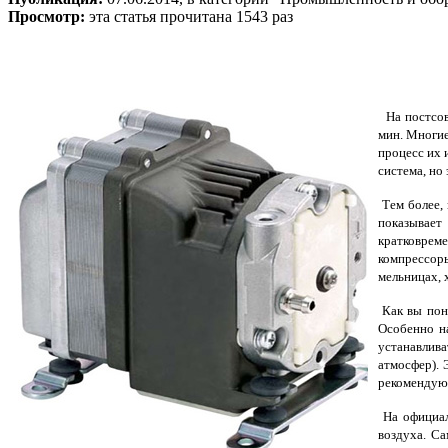
Просмотр:
эта статья прочитана 1543 раз
На постсов
мин. Многие
процесс их 
система, но
Тем более, 
показывает
кратковрем
компрессоры
мельницах, 
Как вы поня
Особенно н
устанавлива
атмосфер). 
рекомендую 
На официал
воздуха. Са