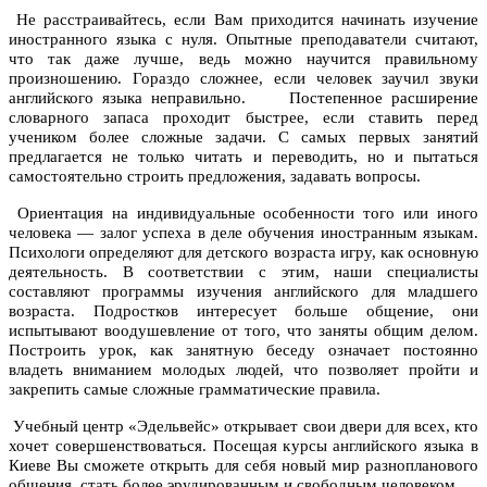
Не расстраивайтесь, если Вам приходится начинать изучение
иностранного языка с нуля. Опытные преподаватели считают,
что так даже лучше, ведь можно научится правильному
произношению. Гораздо сложнее, если человек заучил звуки
английского языка неправильно. Постепенное расширение
словарного запаса проходит быстрее, если ставить перед
учеником более сложные задачи. С самых первых занятий
предлагается не только читать и переводить, но и пытаться
самостоятельно строить предложения, задавать вопросы.
Ориентация на индивидуальные особенности того или иного
человека — залог успеха в деле обучения иностранным языкам.
Психологи определяют для детского возраста игру, как основную
деятельность. В соответствии с этим, наши специалисты
составляют программы изучения английского для младшего
возраста. Подростков интересует больше общение, они
испытывают воодушевление от того, что заняты общим делом.
Построить урок, как занятную беседу означает постоянно
владеть вниманием молодых людей, что позволяет пройти и
закрепить самые сложные грамматические правила.
Учебный центр «Эдельвейс» открывает свои двери для всех, кто
хочет совершенствоваться. Посещая курсы английского языка в
Киеве Вы сможете открыть для себя новый мир разнопланового
общения, стать более эрудированным и свободным человеком.