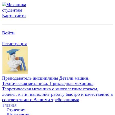
Карта сайта
Войти
Регистрация
Преподаватель дисциплины Детали машин,
Техническая механика, Прикладная механика,
Теоретическая механика с многолетним стажем,
доцент, к.т.н. выполнит работу быстро и качественно в
соответствии с Вашими требованиями
Главная
Студентам
Школьникам