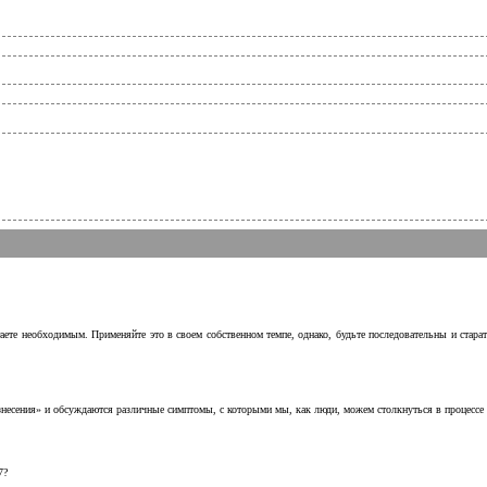
аете необходимым. Применяйте это в своем собственном темпе, однако, будьте последовательны и стара
несения» и обсуждаются различные симптомы, с которыми мы, как люди, можем столкнуться в процессе н
7?