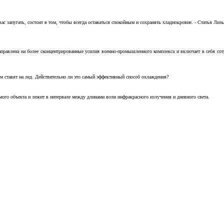
с запугать, состоит в том, чтобы всегда оставаться спокойным и сохранять хладнокровие. - Статья Лизы 
аправлена на более сконцентрированные усилия военно-промышленного комплекса и включает в себя с
м ставят на лед. Действительно ли это самый эффективный способ охлаждения?
ого объекта и лежит в интервале между длинами волн инфракрасного излучения и дневного света.