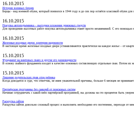
16.10.2015
История военных берцев
Берцы - вид военной обуви, который появился в 1944 году и до сих пор остаётся классикой обуви для
16.10.2015
Покупка автоподъемника – выгодное вложение денежных средств
Для проведения высотных работ покупка автоподъемника станет просто незаменимой. С его помощью 
16.10.2015
Железные входные двери: критерии надежности
В настоящее время железные входные двери устанавливаются практически на каждое жилье – от кварт
15.10.2015
Фундамент на винтовых сваях и другие его разновидности
В основу свайного фундамента входят в качестве основных составляющих отдельные сваи. Потом их 
15.10.2015
Лишение родительских прав отца ребенка
Когда доводится в суде, что ответчик, не имея уважительной причины, больше 6 месяцев не принимае
Партнёрские программы без санкций от поисковых систем
Начиная сотрудничать с какой-либо партнёрской программой, вы должны на сто процентов быть уверены
Раскрутка сайтов
Раскрутка сайтов довольно сложный процесс и выполнять необходимо его постепенно, переходя от ме