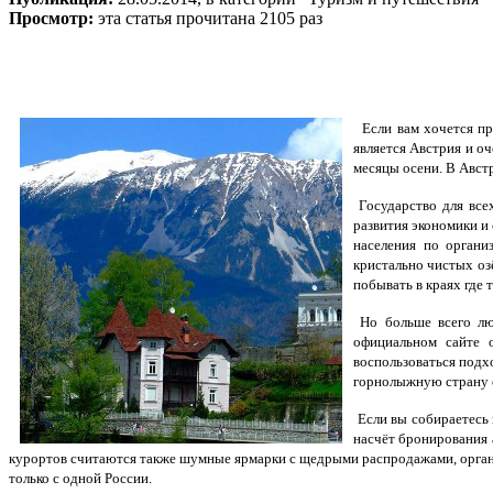
Просмотр:
эта статья прочитана 2105 раз
Если вам хочется про
является Австрия и оч
месяцы осени. В Авст
Государство для все
развития экономики и
населения по органи
кристально чистых озё
побывать в краях где
Но больше всего лю
официальном сайте о
воспользоваться подх
горнолыжную страну съ
Если вы собираетесь 
насчёт бронирования 
курортов считаются также шумные ярмарки с щедрыми распродажами, орган
только с одной России.