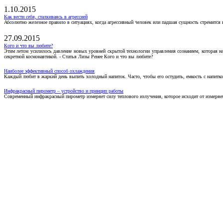
1.10.2015
Как вести себя, сталкиваясь в агрессией
Абсолютно железное правило в ситуациях, когда агрессивный человек или падшая сущность стремится ва
27.09.2015
Кого и что вы любите?
Этим летом усилилось давление новых уровней скрытой технологии управления сознанием, которая н
секретной космонавтикой. - Статья Лизы Ренее Кого и что вы любите?
Наиболее эффективный способ охлаждения
Каждый любит в жаркий день выпить холодный напиток. Часто, чтобы его остудить, емкость с напитко
Инфракрасный пирометр – устройство и принцип работы
Современный инфракрасный пирометр измеряет силу теплового излучения, которое исходит от измеряем