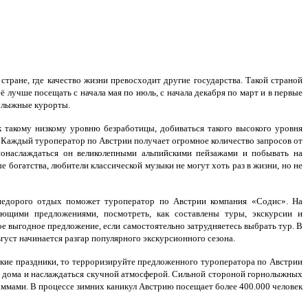
стране, где качество жизни превосходит другие государства. Такой страной
 лучше посещать с начала мая по июль, с начала декабря по март и в первые
нолыжные курорты.
 такому низкому уровню безработицы, добиваться такого высокого уровня
. Каждый туроператор по Австрии получает огромное количество запросов от
понаслаждаться он великолепными альпийскими пейзажами и побывать на
е богатства, любители классической музыки не могут хоть раз в жизни, но не
недорого отдых поможет туроператор по Австрии компания «Содис». На
ующими предложениями, посмотреть, как составлены туры, экскурсии и
е выгодное предложение, если самостоятельно затрудняетесь выбрать тур. В
вгуст начинается разгар популярного экскурсионного сезона.
ские праздники, то терроризируйте предложенного туроператора по Австрии
дни дома и наслаждаться скучной атмосферой. Сильной стороной горнолыжных
мами. В процессе зимних каникул Австрию посещает более 400.000 человек