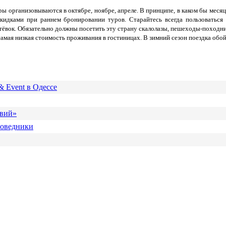
ы организовываются в октябре, ноябре, апреле. В принципе, в каком бы месяц
дками при раннем бронировании туров. Старайтесь всегда пользоваться п
утёвок. Обязательно должны посетить эту страну скалолазы, пешеходы-походни
мая низкая стоимость проживания в гостиницах. В зимний сезон поездка обойд
& Event в Одессе
твий»
поведники