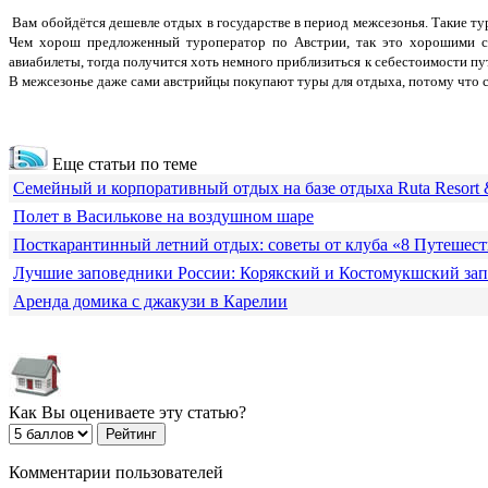
Вам обойдётся дешевле отдых в государстве в период межсезонья. Такие тур
Чем хорош предложенный туроператор по Австрии, так это хорошими ски
авиабилеты, тогда получится хоть немного приблизиться к себестоимости п
В межсезонье даже сами австрийцы покупают туры для отдыха, потому что са
Еще статьи по теме
Семейный и корпоративный отдых на базе отдыха Ruta Resort 
Полет в Василькове на воздушном шаре
Посткарантинный летний отдых: советы от клуба «8 Путешес
Лучшие заповедники России: Корякский и Костомукшский за
Аренда домика с джакузи в Карелии
Как Вы оцениваете эту статью?
Комментарии пользователей