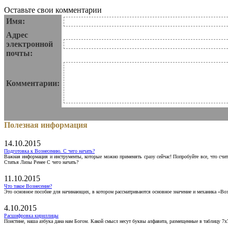
Оставьте свои комментарии
Имя:
Адрес
электронной
почты:
Комментарии:
Полезная информация
14.10.2015
Подготовка к Вознесению. С чего начать?
Важная информация и инструменты, которые можно применять сразу сейчас! Попробуйте все, что счит
Статья Лизы Ренее С чего начать?
11.10.2015
Что такое Вознесение?
Это основное пособие для начинающих, в котором рассматриваются основное значение и механика «Воз
4.10.2015
Расшифровка кириллицы
Поистине, наша азбука дана нам Богом. Какой смысл несут буквы алфавита, размещенные в таблицу 7х