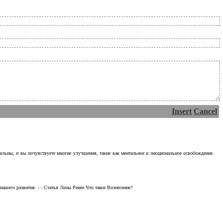
Insert
Cancel
тельны, и вы почувствуете многие улучшения, такие как ментальное и эмоциональное освобождение.
ашего развития. - - Статья Лизы Ренее Что такое Вознесение?