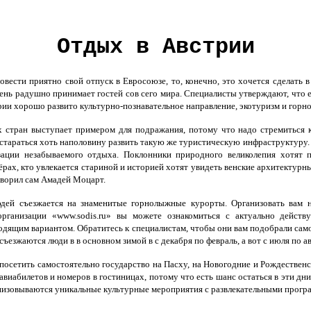
Отдых в Австрии
вести приятно свой отпуск в Евросоюзе, то, конечно, это хочется сделать в 
ень радушно принимает гостей сов сего мира. Специалисты утверждают, что её
рии хорошо развито культурно-познавательное направление, экотуризм и гор
х стран выступает примером для подражания, потому что надо стремиться к
 стараться хоть наполовину развить такую же туристическую инфраструктуру
зации незабываемого отдыха. Поклонники природного великолепия хотят 
рах, кто увлекается стариной и историей хотят увидеть венские архитектурны
 творил сам Амадей Моцарт.
дей съезжается на знаменитые горнолыжные курорты. Организовать вам 
рганизации «www.sodis.ru» вы можете ознакомиться с актуально действ
одящим вариантом. Обратитесь к специалистам, чтобы они вам подобрали само
езжаются люди в в основном зимой в с декабря по февраль, а вот с июля по а
посетить самостоятельно государство на Пасху, на Новогодние и Рождествен
авиабилетов и номеров в гостиницах, потому что есть шанс остаться в эти 
изовываются уникальные культурные мероприятия с развлекательными програм