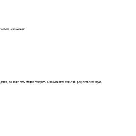
пособом невозможно.
ждение, то тоже есть смысл говорить о возможном лишении родительских прав.