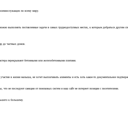
 военнослужащих по всему миру.
можно выполнять поставленные задачи в самых труднодоступных местах, к которым добраться другим с
ир до частных домов.
мастера перекрывают бетонными или железобетонными плитами.
т участия в жизни малыша, не хочет выплачивать алименты и есть хоть какое-то документальное подтвер
, что не последуют санкции от поисковых систем и ваш сайт не потеряет позиции с посетителями.
ньшего к большему.