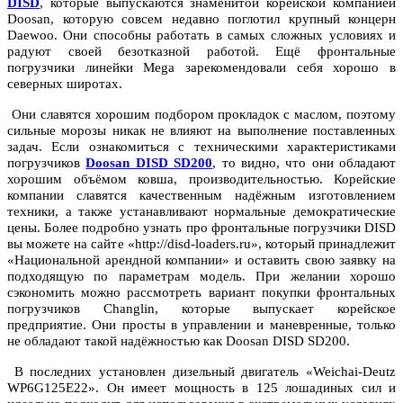
DISD
, которые выпускаются знаменитой корейской компанией
Doosan, которую совсем недавно поглотил крупный концерн
Daewoo. Они способны работать в самых сложных условиях и
радуют своей безотказной работой. Ещё фронтальные
погрузчики линейки Mega зарекомендовали себя хорошо в
северных широтах.
Они славятся хорошим подбором прокладок с маслом, поэтому
сильные морозы никак не влияют на выполнение поставленных
задач. Если ознакомиться с техническими характеристиками
погрузчиков
Doosan DISD SD200
, то видно, что они обладают
хорошим объёмом ковша, производительностью. Корейские
компании славятся качественным надёжным изготовлением
техники, а также устанавливают нормальные демократические
цены. Более подробно узнать про фронтальные погрузчики DISD
вы можете на сайте «http://disd-loaders.ru», который принадлежит
«Национальной арендной компании» и оставить свою заявку на
подходящую по параметрам модель. При желании хорошо
сэкономить можно рассмотреть вариант покупки фронтальных
погрузчиков Changlin, которые выпускает корейское
предприятие. Они просты в управлении и маневренные, только
не обладают такой надёжностью как Doosan DISD SD200.
В последних установлен дизельный двигатель «Weichai-Deutz
WP6G125E22». Он имеет мощность в 125 лошадиных сил и