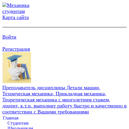
Карта сайта
Войти
Регистрация
Преподаватель дисциплины Детали машин,
Техническая механика, Прикладная механика,
Теоретическая механика с многолетним стажем,
доцент, к.т.н. выполнит работу быстро и качественно в
соответствии с Вашими требованиями
Главная
Студентам
Школьникам