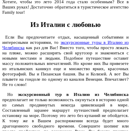
Хотите, чтобы это лето 2014 года стало особенным? Все в
Ваших руках! Достаточно обратиться в туристическое агентство
Family tour!
Из Италии с любовью
Если Вы предпочитаете отдых, насыщенный событиями и
интересными историями, то
экскурсионные туры в Италию из
Челябинска
как раз для Вас! Вместо того, чтобы просто лежать
на пляже, можно расширять свой кругозор и знакомиться с
новыми местами и людьми. Подобное путешествие оставит
массу положительных впечатлений. Но кроме них Вы привезете
из итальянских каникул еще и множество ярких, красочных
фотографий. Вы и Пизанская башня. Вы и Колизей. А вот Вы
плывете на гондоле по одному из каналов Венеции. Впечатляет?
Не то слово!
Но
экскурсионный тур в Италию из Челябинска
предполагает не только возможность окунуться в историю одной
из самых продвинутых некогда цивилизаций в мире.
Составленный заранее маршрут путешествий предполагает
остановку на море. Поэтому это лето без купаний не обойдется.
К тому же в Вашем распоряжении всегда будет много
драгоценного свободного времени. Совершите шопинг или