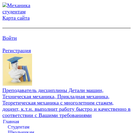
Карта сайта
Войти
Регистрация
Преподаватель дисциплины Детали машин,
Техническая механика, Прикладная механика,
Теоретическая механика с многолетним стажем,
доцент, к.т.н. выполнит работу быстро и качественно в
соответствии с Вашими требованиями
Главная
Студентам
Школьникам