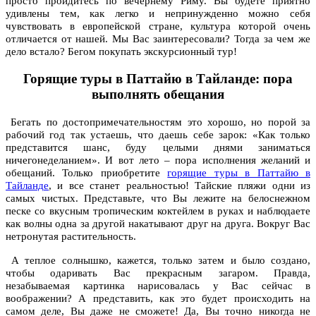
просто пройдитесь по вечернему Риму. Вы будете приятно
удивлены тем, как легко и непринужденно можно себя
чувствовать в европейской стране, культура которой очень
отличается от нашей. Мы Вас заинтересовали? Тогда за чем же
дело встало? Бегом покупать экскурсионный тур!
Горящие туры в Паттайю в Тайланде: пора
выполнять обещания
Бегать по достопримечательностям это хорошо, но порой за
рабочий год так устаешь, что даешь себе зарок: «Как только
представится шанс, буду целыми днями заниматься
ничегонеделанием». И вот лето – пора исполнения желаний и
обещаний. Только приобретите
горящие туры в Паттайю в
Тайланде
, и все станет реальностью! Тайские пляжи одни из
самых чистых. Представьте, что Вы лежите на белоснежном
песке со вкусным тропическим коктейлем в руках и наблюдаете
как волны одна за другой накатывают друг на друга. Вокруг Вас
нетронутая растительность.
А теплое солнышко, кажется, только затем и было создано,
чтобы одаривать Вас прекрасным загаром. Правда,
незабываемая картинка нарисовалась у Вас сейчас в
воображении? А представить, как это будет происходить на
самом деле, Вы даже не сможете! Да, Вы точно никогда не