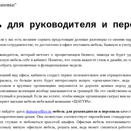
тановки"
ь для руководителя и пер
и у вас есть желание сорвать предстоящие деловые разговоры со своими пар
ном сотрудничестве, то достаточно в офисе поставить мебель, бывшую в употр
оводитель, который мечтает о процветающем бизнесе, никогда не будет у
сную мебель себе в кабинет. Понятно, что очень важен её стиль и дизайн, но 
обрать эргономичные и функциональные модели.
шний вид офиса, кабинета создаст первое положительное или отрицательное 
рылась, то больше всего будет интересовать вопрос «цена-качество», вед
рсонала в крупных организациях закупаются из дорогих ценных пород др
клюзивные коллекции вообще заказываются за границей. Но это свойственно 
тупный и реальный. Если вы хотите, чтобы имидж организации сыграл вам на 
ернет магазин мебели мебельной компании «ШАТУРА».
 найдёте здесь
shatura-office.ru
мебель для руководителя и персонала
качест
ократическим ценам. Она полностью соответствует европейским стандартам 
их стульях и любоваться красотой шкафов. Офисная мебель изготавливает
соналу мягкую офисную мебель, решать вам, ведь может снизиться работ