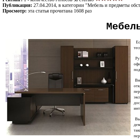
Публикация:
27.04.2014, в категории "Мебель и предметы обс
Просмотр:
эта статья прочитана 1608 раз
Мебел
Есл
тес
Рук
офи
под
Вне
отк
пе
экс
дос
инт
Вы
дем
так
пер