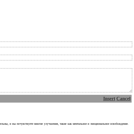
Insert
Cancel
тельны, и вы почувствуете многие улучшения, такие как ментальное и эмоциональное освобождение.