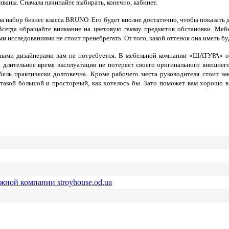
диваны. Сначала начинайте выбирать, конечно, кабинет.
а набор бизнес класса BRUNO. Его будет вполне достаточно, чтобы показать
. Всегда обращайте внимание на цветовую гамму предметов обстановки. Меб
и исследованиями не стоит пренебрегать. От того, какой оттенок она иметь б
ными дизайнерами вам не потребуется. В мебельной компании «ШАТУРА» отс
а длительное время эксплуатации не потеряет своего оригинального внешнег
ль практически долговечна. Кроме рабочего места руководителя стоит за
 такой большой и просторный, как хотелось бы. Зато поможет вам хорошо в
ежной компании stroyhouse.od.ua