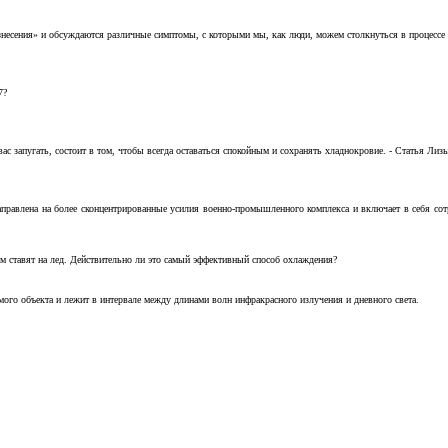
несения» и обсуждаются различные симптомы, с которыми мы, как люди, можем столкнуться в процессе н
7?
с запугать, состоит в том, чтобы всегда оставаться спокойным и сохранять хладнокровие. - Статья Лизы 
аправлена на более сконцентрированные усилия военно-промышленного комплекса и включает в себя с
м ставят на лед. Действительно ли это самый эффективный способ охлаждения?
ого объекта и лежит в интервале между длинами волн инфракрасного излучения и дневного света.