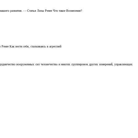
ашего развития. - - Статья Лизы Ренее Что такое Вознесение?
Ренее Как вести себя, сталкиваясь в агрессией
отрудничество вооруженных сил человечества и многих группировок других измерений, управляющих