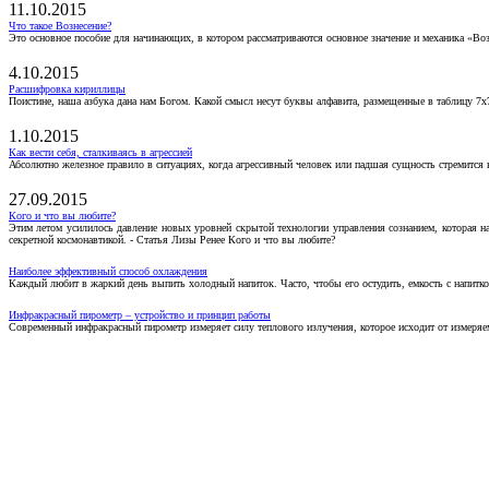
11.10.2015
Что такое Вознесение?
Это основное пособие для начинающих, в котором рассматриваются основное значение и механика «Воз
4.10.2015
Расшифровка кириллицы
Поистине, наша азбука дана нам Богом. Какой смысл несут буквы алфавита, размещенные в таблицу 7х
1.10.2015
Как вести себя, сталкиваясь в агрессией
Абсолютно железное правило в ситуациях, когда агрессивный человек или падшая сущность стремится ва
27.09.2015
Кого и что вы любите?
Этим летом усилилось давление новых уровней скрытой технологии управления сознанием, которая н
секретной космонавтикой. - Статья Лизы Ренее Кого и что вы любите?
Наиболее эффективный способ охлаждения
Каждый любит в жаркий день выпить холодный напиток. Часто, чтобы его остудить, емкость с напитко
Инфракрасный пирометр – устройство и принцип работы
Современный инфракрасный пирометр измеряет силу теплового излучения, которое исходит от измеряем