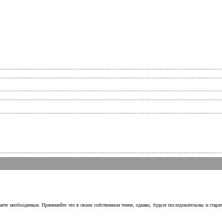
аете необходимым. Применяйте это в своем собственном темпе, однако, будьте последовательны и стара