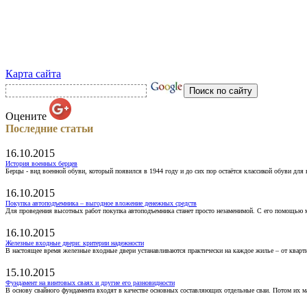
Карта сайта
Оцените
Последние статьи
16.10.2015
История военных берцев
Берцы - вид военной обуви, который появился в 1944 году и до сих пор остаётся классикой обуви для
16.10.2015
Покупка автоподъемника – выгодное вложение денежных средств
Для проведения высотных работ покупка автоподъемника станет просто незаменимой. С его помощью 
16.10.2015
Железные входные двери: критерии надежности
В настоящее время железные входные двери устанавливаются практически на каждое жилье – от кварт
15.10.2015
Фундамент на винтовых сваях и другие его разновидности
В основу свайного фундамента входят в качестве основных составляющих отдельные сваи. Потом их 