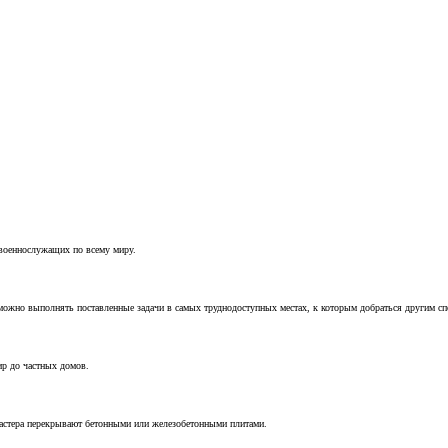
 военнослужащих по всему миру.
можно выполнять поставленные задачи в самых труднодоступных местах, к которым добраться другим с
ир до частных домов.
мастера перекрывают бетонными или железобетонными плитами.