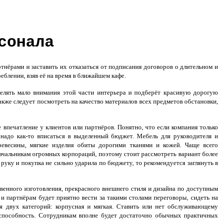
сонала
тнёрами и заставить их отказаться от подписания договоров о длительном и
еблении, взяв её на время в ближайшем кафе.
делять мало внимания этой части интерьера и подберёт красивую дорогую
также следует посмотреть на качество материалов всех предметов обстановки,
впечатление у клиентов или партнёров. Понятно, что если компания только
ь надо как-то вписаться в выделенный бюджет. Мебель для руководителя и
евесины, мягкие изделия обиты дорогими тканями и кожей. Чаще всего
начальникам огромных корпораций, поэтому стоит рассмотреть вариант более
руку и покупка не сильно ударила по бюджету, то рекомендуется заглянуть в
венного изготовления, прекрасного внешнего стиля и дизайна по доступным
и партнёрам будет приятно вести за такими столами переговоры, сидеть на
ся двух категорий: корпусная и мягкая. Ставить или нет обслуживающему
оспособность. Сотрудникам вполне будет достаточно обычных практичных