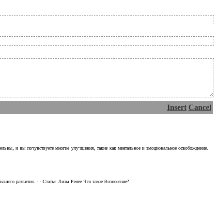
Insert
Cancel
тельны, и вы почувствуете многие улучшения, такие как ментальное и эмоциональное освобождение.
ашего развития. - - Статья Лизы Ренее Что такое Вознесение?