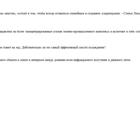
с запугать, состоит в том, чтобы всегда оставаться спокойным и сохранять хладнокровие. - Статья Лизы 
аправлена на более сконцентрированные усилия военно-промышленного комплекса и включает в себя с
м ставят на лед. Действительно ли это самый эффективный способ охлаждения?
ого объекта и лежит в интервале между длинами волн инфракрасного излучения и дневного света.