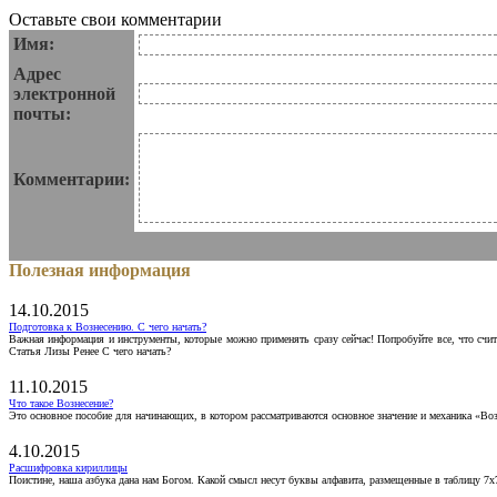
Оставьте свои комментарии
Имя:
Адрес
электронной
почты:
Комментарии:
Полезная информация
14.10.2015
Подготовка к Вознесению. С чего начать?
Важная информация и инструменты, которые можно применять сразу сейчас! Попробуйте все, что счит
Статья Лизы Ренее С чего начать?
11.10.2015
Что такое Вознесение?
Это основное пособие для начинающих, в котором рассматриваются основное значение и механика «Воз
4.10.2015
Расшифровка кириллицы
Поистине, наша азбука дана нам Богом. Какой смысл несут буквы алфавита, размещенные в таблицу 7х