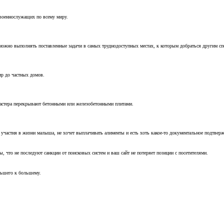
 военнослужащих по всему миру.
можно выполнять поставленные задачи в самых труднодоступных местах, к которым добраться другим с
ир до частных домов.
мастера перекрывают бетонными или железобетонными плитами.
т участия в жизни малыша, не хочет выплачивать алименты и есть хоть какое-то документальное подтвер
, что не последуют санкции от поисковых систем и ваш сайт не потеряет позиции с посетителями.
ньшего к большему.