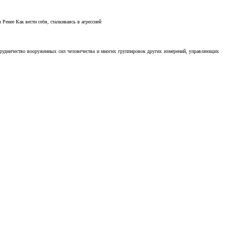
Ренее Как вести себя, сталкиваясь в агрессией
отрудничество вооруженных сил человечества и многих группировок других измерений, управляющих