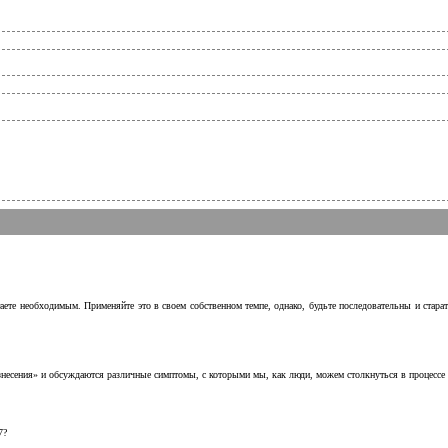
аете необходимым. Применяйте это в своем собственном темпе, однако, будьте последовательны и стара
несения» и обсуждаются различные симптомы, с которыми мы, как люди, можем столкнуться в процессе н
7?