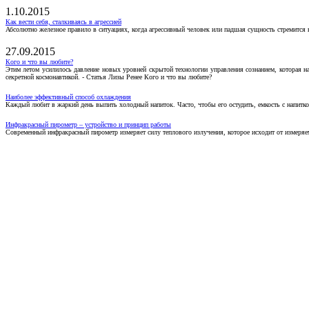
1.10.2015
Как вести себя, сталкиваясь в агрессией
Абсолютно железное правило в ситуациях, когда агрессивный человек или падшая сущность стремится ва
27.09.2015
Кого и что вы любите?
Этим летом усилилось давление новых уровней скрытой технологии управления сознанием, которая н
секретной космонавтикой. - Статья Лизы Ренее Кого и что вы любите?
Наиболее эффективный способ охлаждения
Каждый любит в жаркий день выпить холодный напиток. Часто, чтобы его остудить, емкость с напитко
Инфракрасный пирометр – устройство и принцип работы
Современный инфракрасный пирометр измеряет силу теплового излучения, которое исходит от измеряем