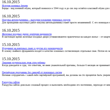
16.10.2015
История военных берцев
Берцы - вид военной обуви, который появился в 1944 году и до сих пор остаётся классикой обуви для
16.10.2015
Покупка автоподъемника – выгодное вложение денежных средств
Для проведения высотных работ покупка автоподъемника станет просто незаменимой. С его помощью 
16.10.2015
Железные входные двери: критерии надежности
В настоящее время железные входные двери устанавливаются практически на каждое жилье – от кварт
15.10.2015
Фундамент на винтовых сваях и другие его разновидности
В основу свайного фундамента входят в качестве основных составляющих отдельные сваи. Потом их 
15.10.2015
Лишение родительских прав отца ребенка
Когда доводится в суде, что ответчик, не имея уважительной причины, больше 6 месяцев не принимае
Партнёрские программы без санкций от поисковых систем
Начиная сотрудничать с какой-либо партнёрской программой, вы должны на сто процентов быть уверены
Раскрутка сайтов
Раскрутка сайтов довольно сложный процесс и выполнять необходимо его постепенно, переходя от ме