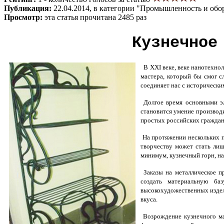
Публикация:
22.04.2014, в категории "Промышленность и обо
Просмотр:
эта статья прочитана 2485 раз
Кузнечное
В XXI веке, веке нанотехнол
мастера, который бы смог с
соединяет нас с историческ
Долгое время основными эл
становится умение производ
простых российских гражда
На протяжении нескольких п
творчеству может стать лиш
минимум, кузнечный горн, нак
Заказы на металлическое п
создать материальную ба
высокохудожественных издел
вкуса.
Возрождение кузнечного мас