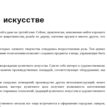
 искусстве
рой и даже на третий план. Сейчас, практически, невозможно найти хорошего
 ковроткачества, резьба по дереву, плетение кружев и многое другое, что
торых элементу творчества отводилась второстепенная роль. Тем ценнее
йшими технологиями позволяет создавать предметы и вещи, украшающие быть
возрождение кузнечного искусства. Сам по себе интерес к художественному
 наличие производственных площадей, соответствующее оборудование, как
ля складских помещений, производство других металлоконструкций, может
азов, мастера кузнечного цеха получают возможность изготовления
я старинных технологий, традиций кузнечного искусства и художественного
твенного металла все чаще встречаются в оформлении городских скверов,