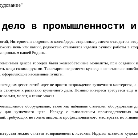
рудование"
 дело в промышленности и
огий, Интернета и андронного коллайдера, старинные ремесла отходят на вто
ложить печь или камин, редкостью становятся изделия ручной работы в сфере
им прошлым нашей Родины.
ементами декора городов были железобетонные монолиты, при создании ко
ить вещи своими руками. Так старинное ремесло кузнеца в сочетании с нове
н, оформляющие населенные пункты.
оследних десятилетий идет не просто возрождение кузнечного мастерства, а 
ь стимулом к развитию кузнечного дела. Помимо интереса требуется еще и
овальня, молот, а также заказы.
ромышленное оборудование, такое как
набивные стеллажи
, оборудование д
зу для кузнечного цеха. Наряду с выполнением производственных зак
ий, требующих не только высокого профессионального мастерства, но и знани
терства можно считать возвращением к истокам. Изделия кованого художес