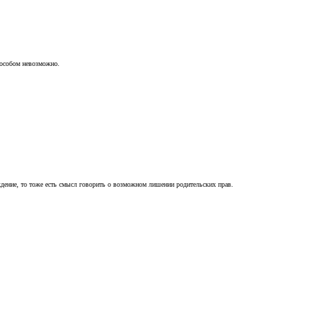
пособом невозможно.
ждение, то тоже есть смысл говорить о возможном лишении родительских прав.