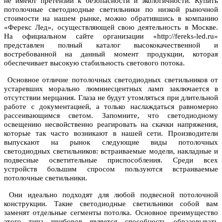
не имеют претензий к безопасности и экологичности. Купить
потолочные светодиодные светильники по низкой рыночной
стоимости на нашем рынке, можно обратившись в компанию
«Ферекс Лед», осуществляющей свою деятельность в Москве.
На официальном сайте организации «http://fereks-led.ru»
представлен полный каталог высококачественной и
востребованной на данный момент продукции, которая
обеспечивает высокую стабильность светового потока.
Основное отличие потолочных светодиодных светильников от
устаревших морально люминесцентных ламп заключается в
отсутствии мерцания. Глаза не будут утомляться при длительной
работе с документацией, а только наслаждаться равномерно
рассеивающимся светом. Запомните, что светодиодному
освещению несвойственно реагировать на скачки напряжения,
которые так часто возникают в нашей сети. Производители
выпускают на рынок следующие виды потолочных
светодиодных светильников: встраиваемые модели, накладные и
подвесные осветительные приспособления. Среди всех
устройств большим спросом пользуются встраиваемые
потолочные светильники.
Они идеально подходят для любой подвесной потолочной
конструкции. Такие светодиодные светильники собой вам
заменят отдельные сегменты потолка. Основное преимущество
этого типа приборов является способность образовывать