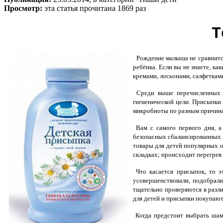
Просмотр:
эта статья прочитана 1869 раз
Т
Рождение малыша не сравнится 
ребёнка. Если вы не знаете, к
кремами, лосьонами, салфетками
Среди выше перечисленных с
гигиенической цели. Присыпки
микробиоты по разным причинам
Вам с самого первого дня, а
безопасных сбалансированных 
товары для детей популярных 
складках; происходит перегрев
Что касается присыпок, то э
усовершенствовали, подобрали
тщательно проверяются в разли
для детей и присыпки покупают
Когда предстоит выбрать шамп