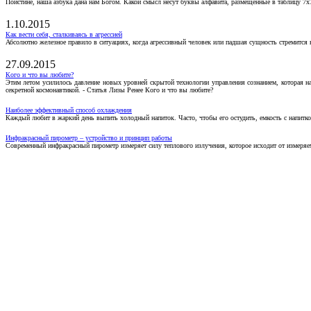
Поистине, наша азбука дана нам Богом. Какой смысл несут буквы алфавита, размещенные в таблицу 7х
1.10.2015
Как вести себя, сталкиваясь в агрессией
Абсолютно железное правило в ситуациях, когда агрессивный человек или падшая сущность стремится ва
27.09.2015
Кого и что вы любите?
Этим летом усилилось давление новых уровней скрытой технологии управления сознанием, которая н
секретной космонавтикой. - Статья Лизы Ренее Кого и что вы любите?
Наиболее эффективный способ охлаждения
Каждый любит в жаркий день выпить холодный напиток. Часто, чтобы его остудить, емкость с напитко
Инфракрасный пирометр – устройство и принцип работы
Современный инфракрасный пирометр измеряет силу теплового излучения, которое исходит от измеряем