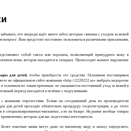
ки
абывать, что впереди ждёт много забот, которые связаны с уходом за кожей
ном вопросе. Вам предстоит постоянно пользоваться различными присыпками,
дставляют собой смеси или порошок, позволяющий припудрить кожу в
алением кожи, которая находится в складках. Происходит кожное нарушение
вары для детей
, чтобы приобрести это средство. Основным поставщиком
те на официальном сайте компании «http://2220222.su» выбрать недорогие
в основном по таким причинам: не оказывается постоянный уход за кожей в
ельный период находится в пелёнке с подгузниками.
 с кожными опрелостями. Только на сегодняшний день их производители
ры для детей проходят обязательно процедуру госрегистрации, а до этого
я в специализированных-магазинах, а не на базаре. На рынке вообще товары
 применению, которые для вас подготовил изготовитель.
. Более опытные мамы могут даже по внешнему виду и запаху определить,