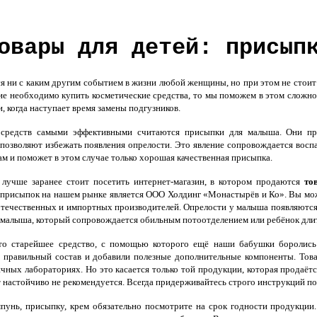
овары для детей: присып
ни с каким другим событием в жизни любой женщины, но при этом не стоит з
акие необходимо купить косметические средства, то мы поможем в этом слож
, когда наступает время замены подгузников.
редств самыми эффективными считаются присыпки для малыша. Они пре
 позволяют избежать появления опрелости. Это явление сопровождается восп
 и поможет в этом случае только хорошая качественная присыпка.
 лучше заранее стоит посетить интернет-магазин, в котором продаются
то
присыпок на нашем рынке является ООО Холдинг «Монастырёв и Ко». Вы може
отечественных и импортных производителей. Опрелости у малыша появляются 
 малыша, который сопровождается обильным потоотделением или ребёнок длит
то старейшее средство, с помощью которого ещё наши бабушки боролись
 правильный состав и добавили полезные дополнительные компоненты. Това
чных лабораториях. Но это касается только той продукции, которая продаётс
 настойчиво не рекомендуется. Всегда придерживайтесь строго инструкций по
унь, присыпку, крем обязательно посмотрите на срок годности продукции