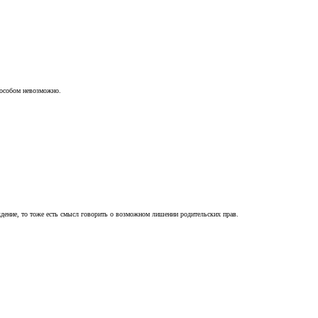
пособом невозможно.
ждение, то тоже есть смысл говорить о возможном лишении родительских прав.