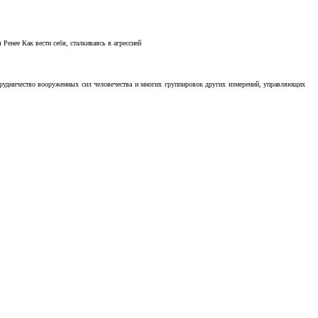
Ренее Как вести себя, сталкиваясь в агрессией
отрудничество вооруженных сил человечества и многих группировок других измерений, управляющих