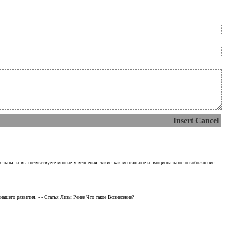
Insert
Cancel
тельны, и вы почувствуете многие улучшения, такие как ментальное и эмоциональное освобождение.
ашего развития. - - Статья Лизы Ренее Что такое Вознесение?