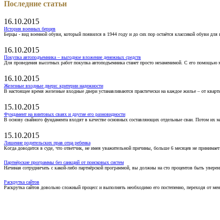
Последние статьи
16.10.2015
История военных берцев
Берцы - вид военной обуви, который появился в 1944 году и до сих пор остаётся классикой обуви для
16.10.2015
Покупка автоподъемника – выгодное вложение денежных средств
Для проведения высотных работ покупка автоподъемника станет просто незаменимой. С его помощью 
16.10.2015
Железные входные двери: критерии надежности
В настоящее время железные входные двери устанавливаются практически на каждое жилье – от кварт
15.10.2015
Фундамент на винтовых сваях и другие его разновидности
В основу свайного фундамента входят в качестве основных составляющих отдельные сваи. Потом их 
15.10.2015
Лишение родительских прав отца ребенка
Когда доводится в суде, что ответчик, не имея уважительной причины, больше 6 месяцев не принимае
Партнёрские программы без санкций от поисковых систем
Начиная сотрудничать с какой-либо партнёрской программой, вы должны на сто процентов быть уверены
Раскрутка сайтов
Раскрутка сайтов довольно сложный процесс и выполнять необходимо его постепенно, переходя от ме