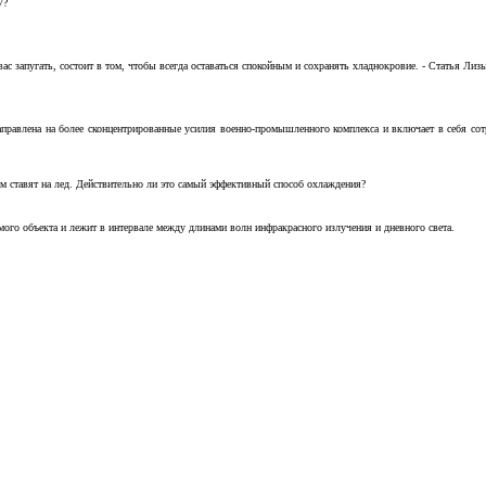
7?
с запугать, состоит в том, чтобы всегда оставаться спокойным и сохранять хладнокровие. - Статья Лизы 
аправлена на более сконцентрированные усилия военно-промышленного комплекса и включает в себя с
м ставят на лед. Действительно ли это самый эффективный способ охлаждения?
ого объекта и лежит в интервале между длинами волн инфракрасного излучения и дневного света.