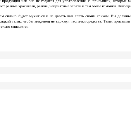
и продукция или она не годится для употребления. В присыпках, которые 
уют разные красители, резкие, неприятные запахи и тем более комочки. Никог
ом сильно будет мучиться и не давать вам спать своим криком. Вы должны
дкий тальк, чтобы младенец не вдохнул частички средства. Такая присыпка 
тельно снижается.