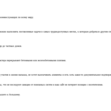
 военнослужащих по всему миру.
можно выполнять поставленные задачи в самых труднодоступных местах, к которым добраться другим с
ир до частных домов.
мастера перекрывают бетонными или железобетонными плитами.
т участия в жизни малыша, не хочет выплачивать алименты и есть хоть какое-то документальное подтвер
, что не последуют санкции от поисковых систем и ваш сайт не потеряет позиции с посетителями.
ньшего к большему.