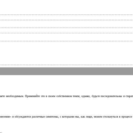
аете необходимым. Применяйте это в своем собственном темпе, однако, будьте последовательны и стара
несения» и обсуждаются различные симптомы, с которыми мы, как люди, можем столкнуться в процессе н