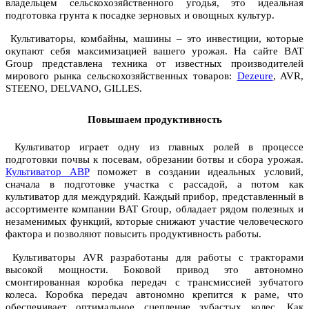
владельцем сельскохозяйственного угодья, это идеальная
подготовка грунта к посадке зерновых и овощных культур.
Культиваторы, комбайны, машины – это инвестиции, которые
окупают себя максимизацией вашего урожая. На сайте BAT
Group представлена техника от известных производителей
мирового рынка сельскохозяйственных товаров:
Dezeure
, AVR,
STEENO, DELVANO, GILLES.
Повышаем продуктивность
Культиватор играет одну из главных ролей в процессе
подготовки почвы к посевам, обрезании ботвы и сбора урожая.
Культиватор АВР
поможет в создании идеальных условий,
сначала в подготовке участка с рассадой, а потом как
культиватор для междурядий. Каждый прибор, представленный в
ассортименте компании BAT Group, обладает рядом полезных и
незаменимых функций, которые снижают участие человеческого
фактора и позволяют повысить продуктивность работы.
Культиваторы AVR разработаны для работы с тракторами
высокой мощности. Боковой привод это автономно
смонтированная коробка передач с трансмиссией зубчатого
колеса. Коробка передач автономно крепится к раме, что
обеспечивает оптимальное сцепление зубастых колес. Как