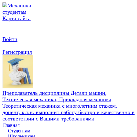
Карта сайта
Войти
Регистрация
Преподаватель дисциплины Детали машин,
Техническая механика, Прикладная механика,
Теоретическая механика с многолетним стажем,
доцент, к.т.н. выполнит работу быстро и качественно в
соответствии с Вашими требованиями
Главная
Студентам
Школьникам