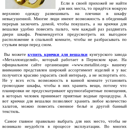
Если в своей прихожей не найти
для них места, то придётся мокрую
верхнюю одежду развешивать на плечики в шкафу
невысушенной. Многие люди имеют возможность в обеденный
перерыв заскочить домой, чтобы покушать, а на крючки для
вешалки удобно повесить пальто, чем каждый раз раздвигать
двери шкафа. Рекомендуется предусмотреть их выгодное
расположение в спальной комнате, чтобы не разбрасывать по
стульям вещи перед сном.
Вы можете
купить крючки для вешалки
кунгурского завода
«Металлоизделий», который работает в Пермском крае. На
официальном сайте организации «www.metallist.org» вашему
вниманию представлен широкий ассортимент изделий и у вас
получится красиво украсить свой интерьер, а не испортить его.
Не у всех есть возможность в ванной комнате установить
громоздкие шкафы, чтобы в них хранить вещи, потому что
планировки не предусматривают крупногабаритные помещения,
в которых человек принимает приятные водные процедуры. А
вот крючки для вешалки позволяют хранить любое количество
халатов, можно повесить сменное бельё и другой банный
текстиль.
Самое главное правильно выбрать для них место, чтобы не
возникало неудобств в процессе эксплуатации. Во многих