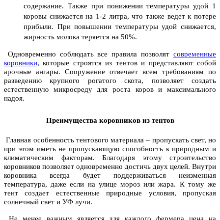
содержание. Также при понижении температуры удой 1
коровы снижается на 1-2 литра, что также ведет к потере
прибыли. При повышении температуры удой снижается,
жирность молока теряется на 50%.
Одновременно соблюдать все правила позволят
современные
коровники
, которые строятся из тентов и представляют собой
арочные ангары. Сооружение отвечает всем требованиям по
разведению крупного рогатого скота, позволяет создать
естественную микросреду для роста коров и максимального
надоя.
Преимущества коровников из тентов
Главная особенность тентового материала – пропускать свет, но
при этом иметь не пропускающую способность к природным и
климатическим факторам. Благодаря этому строительство
коровников позволяет одновременно достичь двух целей. Внутри
коровника всегда будет поддерживаться неизменная
температура, даже если на улице мороз или жара. К тому же
тент создает естественные природные условия, пропуская
солнечный свет и УФ лучи.
Не менее важным является для каждого фермера цена на