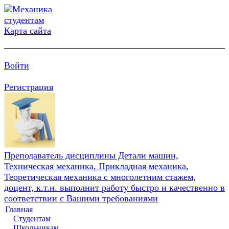
Карта сайта
Войти
Регистрация
Преподаватель дисциплины Детали машин,
Техническая механика, Прикладная механика,
Теоретическая механика с многолетним стажем,
доцент, к.т.н. выполнит работу быстро и качественно в
соответствии с Вашими требованиями
Главная
Студентам
Школьникам