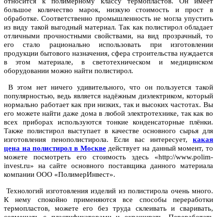
относится к полимерному классу термопластов. Он имеет
большое количество марок, низкую стоимость и прост в
обработке. Соответственно промышленность не могла упустить
из виду такой выгодный материал. Так как полистирол обладает
отличными прочностными свойствами, на вид прозрачный, то
его стало рационально использовать при изготовлении
продукции бытового назначения, сфера строительства нуждается
в этом материале, в светотехническом и медицинском
оборудовании можно найти полистирол.
В этом нет ничего удивительного, что он пользуется такой
популярностью, ведь является надёжным диэлектриком, который
нормально работает как при низких, так и высоких частотах. Вы
его можете найти даже дома в любой электротехнике, так как во
всех приборах используются тонкие конденсаторные плёнки.
Также полистирол выступает в качестве основного сырья для
изготовления пенополистирола. Если вас интересует,
какая
цена на полистирол в Москве
действует на данный момент, то
можете посмотреть его стоимость здесь «http://www.polim-
invest.ru» на сайте основного поставщика данного материала
компании ООО «ПолимерИнвест».
Технологий изготовления изделий из полистирола очень много.
К нему спокойно применяются все способы переработки
термопластов, можете его без труда склеивать и сваривать,