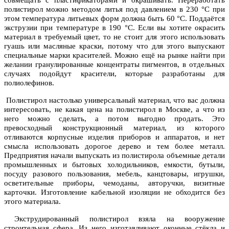
совмещать с пластификаторами и окрашивать. Переработать
полистирол можно методом литья под давлением в 230 °С при
этом температура литьевых форм должна быть 60 °С. Поддаётся
экструзии при температуре в 190 °С. Если вы хотите окрасить
материал в требуемый цвет, то не стоит для этого использовать
гуашь или масляные краски, потому что для этого выпускают
специальные марки красителей. Можно ещё на рынке найти при
желании гранулированные концентраты пигментов, в отдельных
случаях подойдут красители, которые разработаны для
полиолефинов.
Полистирол настолько универсальный материал, что вас должна
интересовать, не какая цена на полистирол в Москве, а что из
него можно сделать, а потом выгодно продать. Это
превосходный конструкционный материал, из которого
отливаются корпусные изделия приборов и аппаратов, и нет
смысла использовать дорогое дерево и тем более металл.
Предприятия начали выпускать из полистирола объемные детали
промышленных и бытовых холодильников, емкости, бутыли,
посуду разового пользования, мебель, канцтовары, игрушки,
осветительные приборы, чемоданы, авторучки, визитные
карточки. Изготовление кабельной изоляции не обходится без
этого материала.
Экструдированный полистирол взяла на вооружение
строительная сфера. Из него изготавливают оконные стёкла и