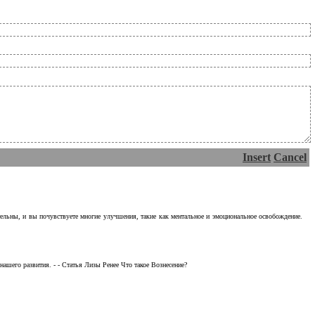
Insert
Cancel
тельны, и вы почувствуете многие улучшения, такие как ментальное и эмоциональное освобождение.
ашего развития. - - Статья Лизы Ренее Что такое Вознесение?