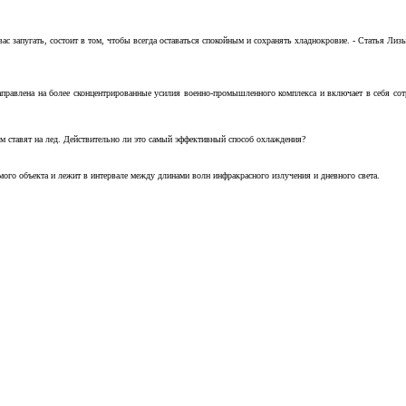
с запугать, состоит в том, чтобы всегда оставаться спокойным и сохранять хладнокровие. - Статья Лизы 
аправлена на более сконцентрированные усилия военно-промышленного комплекса и включает в себя с
м ставят на лед. Действительно ли это самый эффективный способ охлаждения?
ого объекта и лежит в интервале между длинами волн инфракрасного излучения и дневного света.