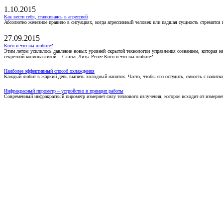
1.10.2015
Как вести себя, сталкиваясь в агрессией
Абсолютно железное правило в ситуациях, когда агрессивный человек или падшая сущность стремится ва
27.09.2015
Кого и что вы любите?
Этим летом усилилось давление новых уровней скрытой технологии управления сознанием, которая н
секретной космонавтикой. - Статья Лизы Ренее Кого и что вы любите?
Наиболее эффективный способ охлаждения
Каждый любит в жаркий день выпить холодный напиток. Часто, чтобы его остудить, емкость с напитко
Инфракрасный пирометр – устройство и принцип работы
Современный инфракрасный пирометр измеряет силу теплового излучения, которое исходит от измеряем