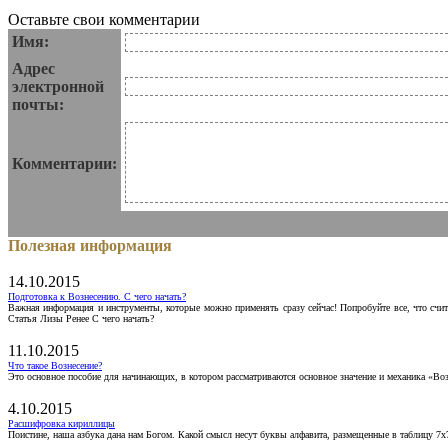
Оставьте свои комментарии
Имя:
Адрес
электронной
почты:
Комментарии:
Полезная информация
14.10.2015
Подготовка к Вознесению. С чего начать?
Важная информация и инструменты, которые можно применять сразу сейчас! Попробуйте все, что счит
Статья Лизы Ренее С чего начать?
11.10.2015
Что такое Вознесение?
Это основное пособие для начинающих, в котором рассматриваются основное значение и механика «Воз
4.10.2015
Расшифровка кириллицы
Поистине, наша азбука дана нам Богом. Какой смысл несут буквы алфавита, размещенные в таблицу 7х