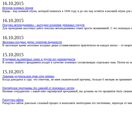
16.10.2015
История военных берцев
Берцы - вид военной обуви, который появился в 1944 году и до сих пор остаётся классикой обуви для
16.10.2015
Покупка автоподъемника – выгодное вложение денежных средств
Для проведения высотных работ покупка автоподъемника станет просто незаменимой. С его помощью 
16.10.2015
Железные входные двери: критерии надежности
В настоящее время железные входные двери устанавливаются практически на каждое жилье – от кварт
15.10.2015
Фундамент на винтовых сваях и другие его разновидности
В основу свайного фундамента входят в качестве основных составляющих отдельные сваи. Потом их 
15.10.2015
Лишение родительских прав отца ребенка
Когда доводится в суде, что ответчик, не имея уважительной причины, больше 6 месяцев не принимае
Партнёрские программы без санкций от поисковых систем
Начиная сотрудничать с какой-либо партнёрской программой, вы должны на сто процентов быть уверены
Раскрутка сайтов
Раскрутка сайтов довольно сложный процесс и выполнять необходимо его постепенно, переходя от ме