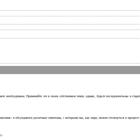
аете необходимым. Применяйте это в своем собственном темпе, однако, будьте последовательны и стара
несения» и обсуждаются различные симптомы, с которыми мы, как люди, можем столкнуться в процессе н
7?