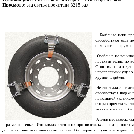
Просмотр:
эта статья прочитана 3215 раз
Колёсные цепи прот
способствуют езде по
оплетают по окружнос
Особенно не понимают
проехать только по а
Стоит выйти и надеть 
непоправимый ущерб т
крутые подъёмы.
Не стоит даже пытатьс
способствует надёжн
популярной украинско
сто раз прочитать, чт
жёсткие и мягкие. В 
А цепи противоскольже
и размеры звеньев. Изготавливаются цепи противоскольжения из разного 
дополнительно металлическими шипами. Вы старайтесь учитывать дальнейш