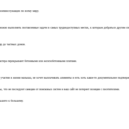
 военнослужащих по всему миру.
можно выполнять поставленные задачи в самых труднодоступных местах, к которым добраться другим с
ир до частных домов.
мастера перекрывают бетонными или железобетонными плитами.
т участия в жизни малыша, не хочет выплачивать алименты и есть хоть какое-то документальное подтвер
, что не последуют санкции от поисковых систем и ваш сайт не потеряет позиции с посетителями.
ньшего к большему.