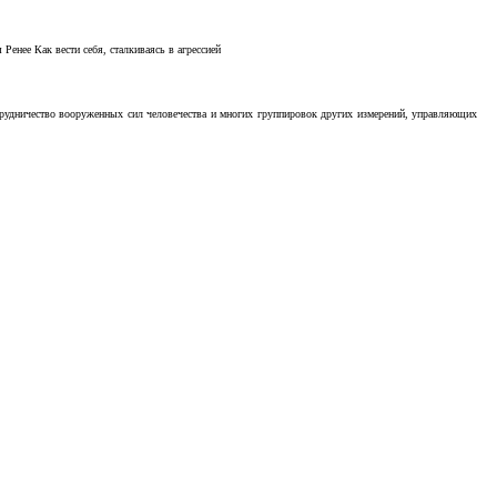
Ренее Как вести себя, сталкиваясь в агрессией
отрудничество вооруженных сил человечества и многих группировок других измерений, управляющих