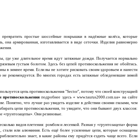
 превратить простые шоссейные покрышки в надёжные колёса, которые
, она армированная, изготавливается в виде сеточки. Изделия равномерно
ьжения.
ы, где уже длительное время идут затяжные дожди. Получается нормально
 грязевым густым болотом. Здесь без цепей противоскольжения не обойтись.
зны в зимнее время. Если вы не хотите рисковать своим здоровьем и нанести
о не рекомендуется. Во многих городах есть затяжные обледеневшие зимой
 пользуется цепь противоскольжения "Sector", потому что своей конструкцией
и противоскольжения
подробнее
здесь « www.taurus2000.com.ua» на сайте
 Понятно, что лучше раз увидеть изделие в действии своими глазами, чем
выбирать цепи противоскольжения, то увидите, что они бывают двух классов:
ые «грунтозацепы». Они резиновые.
сколько видов плетения: ромбом и лесенкой. Разная у «грунтозацепа» форма
а, стали или алюминия. Есть ещё более усиленные цепи, которые оснащены
близительно знает, в какие районы ему придётся ездить чаще всего. Если