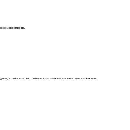
пособом невозможно.
ждение, то тоже есть смысл говорить о возможном лишении родительских прав.