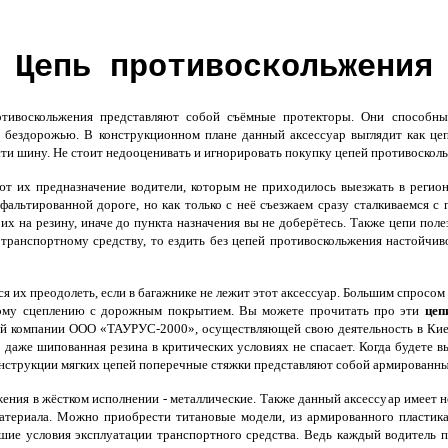
Цепь противоскольжения
ивоскольжения представляют собой съёмные протекторы. Они способны
 бездорожью. В конструкционном плане данный аксессуар выглядит как цепь
ти шину. Не стоит недооценивать и игнорировать покупку цепей противоскол
 их предназначение водители, которым не приходилось выезжать в регион
сфальтированной дороге, но как только с неё съезжаем сразу сталкиваемся с
их на резину, иначе до пункта назначения вы не доберётесь. Также цепи поле
ранспортному средству, то ездить без цепей противоскольжения настойчив
я их преодолеть, если в багажнике не лежит этот аксессуар. Большим спросом
ому сцеплению с дорожным покрытием. Вы можете прочитать про эти
цеп
й компании ООО «ТАУРУС-2000», осуществляющей свою деятельность в Киеве.
о даже шипованная резина в критических условиях не спасает. Когда будете 
конструкции мягких цепей поперечные стяжки представляют собой армированн
ния в жёстком исполнении - металлические. Также данный аксессуар имеет не
материала. Можно приобрести титановые модели, из армированного пластик
ие условия эксплуатации транспортного средства. Ведь каждый водитель при