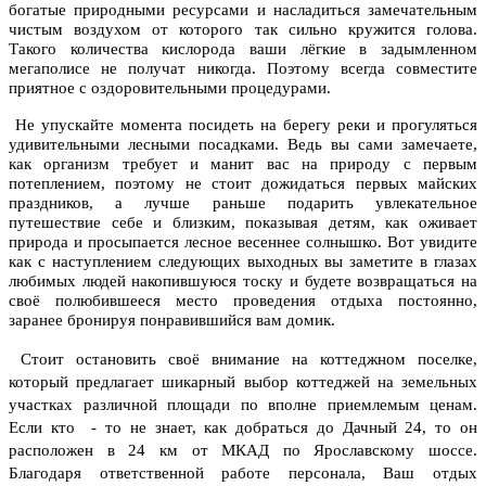
богатые природными ресурсами и насладиться замечательным
чистым воздухом от которого так сильно кружится голова.
Такого количества кислорода ваши лёгкие в задымленном
мегаполисе не получат никогда. Поэтому всегда совместите
приятное с оздоровительными процедурами.
Не упускайте момента посидеть на берегу реки и прогуляться
удивительными лесными посадками. Ведь вы сами замечаете,
как организм требует и манит вас на природу с первым
потеплением, поэтому не стоит дожидаться первых майских
праздников, а лучше раньше подарить увлекательное
путешествие себе и близким, показывая детям, как оживает
природа и просыпается лесное весеннее солнышко. Вот увидите
как с наступлением следующих выходных вы заметите в глазах
любимых людей накопившуюся тоску и будете возвращаться на
своё полюбившееся место проведения отдыха постоянно,
заранее бронируя понравившийся вам домик.
Стоит остановить своё внимание на коттеджном поселке,
который предлагает шикарный выбор коттеджей на земельных
участках различной площади по вполне приемлемым ценам.
Если кто - то не знает, как добраться до Дачный 24, то он
расположен в 24 км от МКАД по Ярославскому шоссе.
Благодаря ответственной работе персонала, Ваш отдых