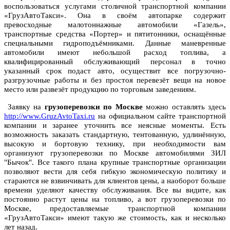
воспользоваться услугами столичной транспортной компании
«ГрузАвтоТакси». Она в своём автопарке содержит
превосходные малотоннажные автомобили «Газель»,
транспортные средства «Портер» и пятитонники, оснащённые
специальными гидроподъёмниками. Данные маневренные
автомобили имеют небольшой расход топлива, а
квалифицированный обслуживающий персонал в точно
указанный срок подаст авто, осуществит все погрузочно-
разгрузочные работы и без простоя перевезёт вещи на новое
место или развезёт продукцию по торговым заведениям.
Заявку на
грузоперевозки по Москве
можно оставлять здесь
http://www.GruzAvtoTaxi.ru
на официальном сайте транспортной
компании и заранее уточнить все неясные моменты. Есть
возможность заказать стандартную, тентованную, удлинённую,
высокую и бортовую технику, при необходимости вам
организуют грузоперевозки по Москве автомобилями ЗИЛ
"Бычок". Все такого плана крупные транспортные организации
позволяют вести для себя гибкую экономическую политику и
стараются не взвинчивать для клиентов цены, а наоборот больше
времени уделяют качеству обслуживания. Все вы видите, как
постоянно растут цены на топливо, а вот грузоперевозки по
Москве, предоставляемые транспортной компании
«ГрузАвтоТакси» имеют такую же стоимость, как и несколько
лет назад.