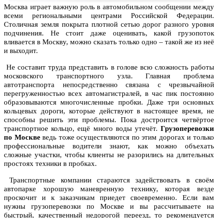
Москва играет важную роль в автомобильном сообщении между
всеми региональными центрами Российской Федерации.
Столичная земля покрыта плотной сетью дорог разного уровня
подчинения. Не стоит даже оценивать, какой грузопоток
вливается в Москву, можно сказать только одно – такой же из неё
и выходит.
Не составит труда представить в голове всю сложность работы
московского транспортного узла. Главная проблема
автотранспорта непосредственно связана с чрезвычайной
перегруженностью всех автомагистралей, в час пик постоянно
образовываются многочисленные пробки. Даже три основных
кольцевых дороги, которые действуют в настоящее время, не
способны решить эти проблемы. Пока достроится четвёртое
транспортное кольцо, ещё много воды утечёт.
Грузоперевозки
по Москве
ведь тоже осуществляются по этим дорогах и только
профессиональные водители знают, как можно объехать
сложные участки, чтобы клиенты не разорились на длительных
простоях техники в пробках.
Транспортные компании стараются задействовать в своём
автопарке хорошую маневренную технику, которая везде
проскочит и к заказчикам приедет своевременно. Если вам
нужны грузоперевозки по Москве и вы рассчитываете на
быстрый, качественный недорогой переезд, то рекомендуется