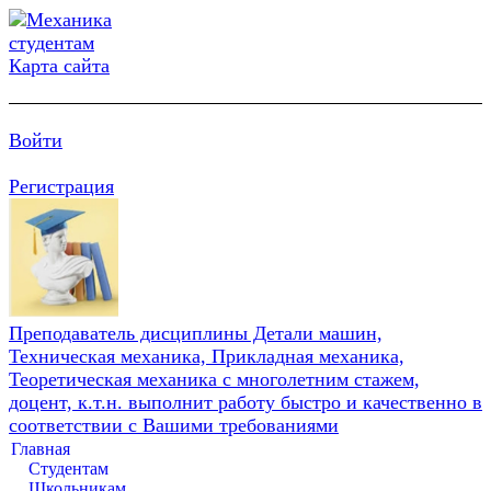
Карта сайта
Войти
Регистрация
Преподаватель дисциплины Детали машин,
Техническая механика, Прикладная механика,
Теоретическая механика с многолетним стажем,
доцент, к.т.н. выполнит работу быстро и качественно в
соответствии с Вашими требованиями
Главная
Студентам
Школьникам