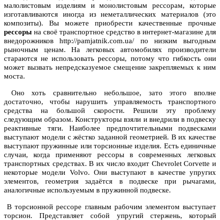
малолистовым изделиям и монолистовым рессорам, которые
изготавливаются иногда из неметаллических материалов (это
композиты). Вы можете приобрести качественные прочные
рессоры
на своё транспортное средство в интернет-магазине для
внедорожников http://pamjatnik.com.ua/ по низким выгодным
рыночным ценам. На легковых автомобилях производители
стараются не использовать рессоры, потому что гибкость они
может вызвать непредсказуемое смещение закрепляемых к ним
моста.
Оно хоть сравнительно небольшое, зато этого вполне
достаточно, чтобы нарушить управляемость транспортного
средства на большой скорости. Решили эту проблему
следующим образом. Конструкторы взяли и внедрили в подвеску
реактивные тяги. Наиболее предпочтительными подвесками
выступают модели с жёстко заданной геометрией. В их качестве
выступают пружинные или торсионные изделия. Есть единичные
случаи, когда применяют рессоры в современных легковых
транспортных средствах. В их число входит Chevrolet Corvette и
некоторые модели Volvo. Они выступают в качестве упругих
элементов, геометрия задаётся в подвеске при рычагами,
аналогичные используемым в пружинной подвеске.
В торсионной рессоре главным рабочим элементом выступает
торсион. Представляет собой упругий стержень, который