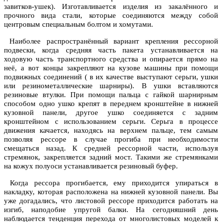
завитков-ушек). Изготавливается изделия из закалённого и
прочного вида стали, которые соединяются между собой
центровым специальным болтом и хомутами.
Наиболее распространённый вариант крепления рессорной
подвески, когда средняя часть пакета устанавливается на
ходовую часть транспортного средства и опирается прямо на
неё, а вот концы закрепляют на кузове машины при помощи
подвижных соединений ( в их качестве выступают серьги, ушки
или резинометаллические шарниры). В ушки вставляются
резиновые втулки. При помощи пальца с гайкой шарнирным
способом одно ушко крепят в переднем кронштейне в нижней
кузовной панели, другое ушко соединяется с задним
кронштейном с использованием серьги. Серьга в процессе
движения качается, находясь на верхнем пальце, тем самым
позволяя рессоре в случае прогиба при необходимости
смещаться назад. К средней рессорной части, используя
стремянок, закрепляется задний мост. Такими же стремянками
на кожух полуоси устанавливается резиновый буфер.
Когда рессора прогибается, ему приходится упираться в
накладку, которая расположена на нижней кузовной панели. Вы
уже догадались, что листовой рессоре приходится работать на
изгиб, наподобие упругой балки. На сегодняшний день
наблюдается тенденция перехода от многолистовых моделей к