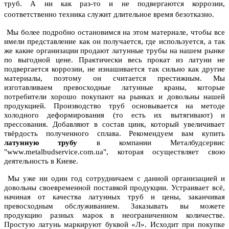
труб. А ни как раз-то и не подвергаются коррозии,
соответственно техника служит длительное время безотказно.
Мы более подробно остановимся на этом материале, чтобы все
имели представление как он получается, где используется, а так
же какие организации продают латунные трубы на нашем рынке
по выгодной цене. Практически весь прокат из латуни не
подвергается коррозии, не изнашивается так сильно как другие
материалы, поэтому он считается престижным. Мы
изготавливаем превосходные латунные краны, которые
потребители хорошо покупают на рынках и довольны нашей
продукцией. Производство труб основывается на методе
холодного деформирования (то есть их вытягивают) и
прессования. Добавляют в состав цинк, который увеличивает
твёрдость полученного сплава. Рекомендуем вам купить
латунную трубу
в компании Металбудсервис
"www.metalbudservice.com.ua", которая осуществляет свою
деятельность в Киеве.
Мы уже ни один год сотрудничаем с данной организацией и
довольны своевременной поставкой продукции. Устраивает всё,
начиная от качества латунных труб и цены, заканчивая
превосходным обслуживанием. Заказывать вы можете
продукцию разных марок в неограниченном количестве.
Простую латунь маркируют буквой «Л». Исходит при покупке