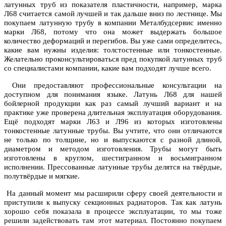
латунных труб из показателя пластичности, например, марка
Л68 считается самой лучшей и так дальше вниз по лестнице. Мы
покупаем латунную трубу в компании Металбудсервис именно
марки Л68, потому что она может выдержать большое
количество деформаций и перегибов. Вы уже сами определитесь,
какие вам нужны изделия: толстостенные или тонкостенные.
Желательно проконсультироваться пред покупкой латунных труб
со специалистами компании, какие вам подходят лучше всего.
Они предоставляют профессиональные консультации на
доступном для понимания языке. Латунь Л68 для нашей
бойлерной продукции как раз самый лучший вариант и на
практике уже проверена длительная эксплуатация оборудования.
Ещё подходят марки Л63 и Л96 из которых изготовлены
тонкостенные латунные трубы. Вы учтите, что они отличаются
не только по толщине, но и выпускаются с разной длиной,
диаметром и методом изготовления. Трубы могут быть
изготовлены в круглом, шестигранном и восьмигранном
исполнении. Прессованные латунные трубы делятся на твёрдые,
полутвёрдые и мягкие.
На данный момент мы расширили сферу своей деятельности и
приступили к выпуску секционных радиаторов. Так как латунь
хорошо себя показала в процессе эксплуатации, то мы тоже
решили задействовать там этот материал. Постоянно покупаем