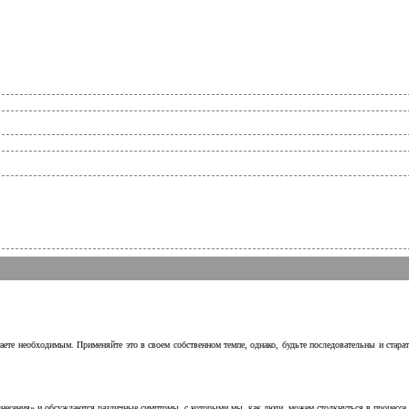
аете необходимым. Применяйте это в своем собственном темпе, однако, будьте последовательны и стара
несения» и обсуждаются различные симптомы, с которыми мы, как люди, можем столкнуться в процессе н