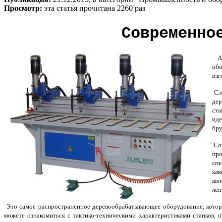
Просмотр:
эта статья прочитана 2260 раз
Современно
Акт
об
изг
Сле
дер
ста
иде
бру
Со
пр
спе
как
кон
лен
Это самое распространённое деревообрабатывающее оборудование, кото
можете ознакомиться с тактико-техническими характеристиками станков,