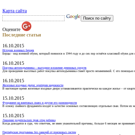
Карта сайта
Оцените
Последние статьи
16.10.2015
История военных берцев
Берцы - вид военной обуви, который появился в 1944 году и до сих пор остаётся классикой обуви для
16.10.2015
Покупка автоподъемника – выгодное вложение денежных средств
Для проведения высотных работ покупка автоподъемника станет просто незаменимой. С его помощью 
16.10.2015
Железные входные двери: критерии надежности
В настоящее время железные входные двери устанавливаются практически на каждое жилье – от кварт
15.10.2015
Фундамент на винтовых сваях и другие его разновидности
В основу свайного фундамента входят в качестве основных составляющих отдельные сваи. Потом их 
15.10.2015
Лишение родительских прав отца ребенка
Когда доводится в суде, что ответчик, не имея уважительной причины, больше 6 месяцев не принимае
Партнёрские программы без санкций от поисковых систем