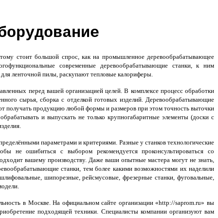
борудование
этому стоит большой спрос, как на промышленное деревообрабатывающее
огофункциональные современные деревообрабатывающие станки, к ним
 для ленточной пилы, раскупают тепловые калориферы.
авленных перед вашей организацией целей. В комплексе процесс обработки
енного сырья, сборка с отделкой готовых изделий. Деревообрабатывающие
ют получать продукцию любой формы и размеров при этом точность выточки
обрабатывать и выпускать не только крупногабаритные элементы (доски с
изделия.
пределёнными параметрами и критериями. Разные у станков технологические
обы не ошибиться с выбором рекомендуется проконсультироваться со
 подходит вашему производству. Даже ваши опытные мастера могут не знать,
евообрабатывающие станки, тем более какими возможностями их наделили
 шлифовальные, шипорезные, рейсмусовые, фрезерные станки, фуговальные,
модели.
ьность в Москве. На официальном сайте организации «http://saprom.ru» вы
 приобретение подходящей техники. Специалисты компании организуют вам