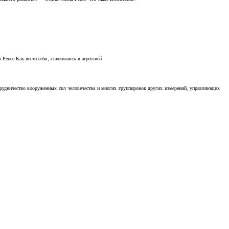
Ренее Как вести себя, сталкиваясь в агрессией
отрудничество вооруженных сил человечества и многих группировок других измерений, управляющих