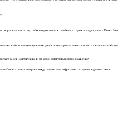
7?
с запугать, состоит в том, чтобы всегда оставаться спокойным и сохранять хладнокровие. - Статья Лизы 
аправлена на более сконцентрированные усилия военно-промышленного комплекса и включает в себя с
м ставят на лед. Действительно ли это самый эффективный способ охлаждения?
ого объекта и лежит в интервале между длинами волн инфракрасного излучения и дневного света.