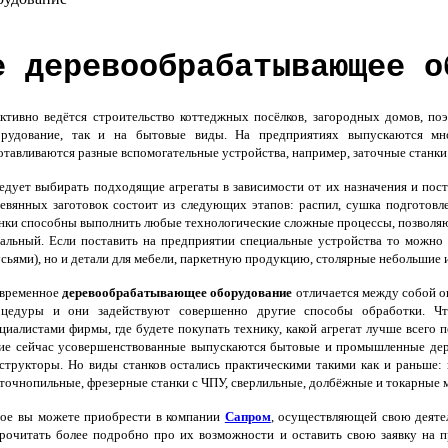
е деревообрабатывающее о
ивно ведётся строительство коттеджных посёлков, загородных домов, по
орудование, так и на бытовые виды. На предприятиях выпускаются мн
отавливаются разные вспомогательные устройства, например, заточные станки
дует выбирать подходящие агрегаты в зависимости от их назначения и пост
евянных заготовок состоит из следующих этапов: распил, сушка подготовл
нки способны выполнить любые технологические сложные процессы, позволя
альный. Если поставить на предприятии специальные устройства то можно 
сьями), но и детали для мебели, паркетную продукцию, столярные небольшие 
временное
деревообрабатывающее оборудование
отличается между собой о
оцедуры и они задействуют совершенно другие способы обработки. Чт
циалистами фирмы, где будете покупать технику, какой агрегат лучше всего
ие сейчас усовершенствованные выпускаются бытовые и промышленные дер
структоры. Но виды станков остались практическими такими как и раньше:
точнопильные, фрезерные станки с ЧПУ, сверлильные, долбёжные и токарные 
рое вы можете приобрести в компании
Сапром
, осуществляющей свою деятел
 прочитать более подробно про их возможности и оставить свою заявку на