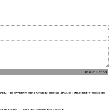
Insert
Cancel
тельны, и вы почувствуете многие улучшения, такие как ментальное и эмоциональное освобождение.
ашего развития. - - Статья Лизы Ренее Что такое Вознесение?