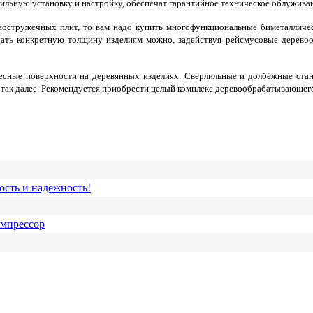
ильную установку и настройку, обеспечат гарантийное техническое облужива
ностружечных плит, то вам надо купить многофункциональные биметалличес
задать конкретную толщину изделиям можно, задействуя рейсмусовые дерев
есные поверхности на деревянных изделиях. Сверлильные и долбёжные стан
так далее. Рекомендуется приобрести целый комплекс деревообрабатывающего 
ость и надежность!
омпрессор