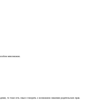
пособом невозможно.
ждение, то тоже есть смысл говорить о возможном лишении родительских прав.