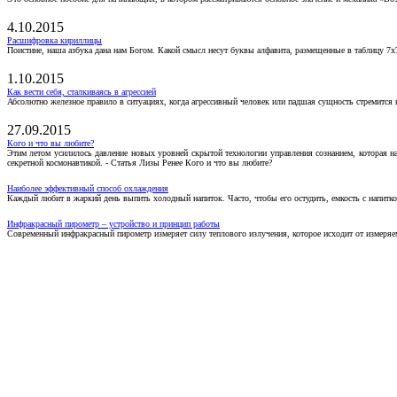
4.10.2015
Расшифровка кириллицы
Поистине, наша азбука дана нам Богом. Какой смысл несут буквы алфавита, размещенные в таблицу 7х
1.10.2015
Как вести себя, сталкиваясь в агрессией
Абсолютно железное правило в ситуациях, когда агрессивный человек или падшая сущность стремится ва
27.09.2015
Кого и что вы любите?
Этим летом усилилось давление новых уровней скрытой технологии управления сознанием, которая н
секретной космонавтикой. - Статья Лизы Ренее Кого и что вы любите?
Наиболее эффективный способ охлаждения
Каждый любит в жаркий день выпить холодный напиток. Часто, чтобы его остудить, емкость с напитко
Инфракрасный пирометр – устройство и принцип работы
Современный инфракрасный пирометр измеряет силу теплового излучения, которое исходит от измеряем