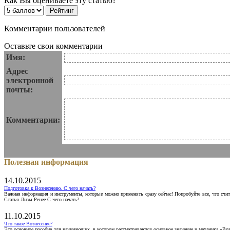
Как Вы оцениваете эту статью?
Комментарии пользователей
Оставьте свои комментарии
Имя:
Адрес
электронной
почты:
Комментарии:
Полезная информация
14.10.2015
Подготовка к Вознесению. С чего начать?
Важная информация и инструменты, которые можно применять сразу сейчас! Попробуйте все, что счит
Статья Лизы Ренее С чего начать?
11.10.2015
Что такое Вознесение?
Это основное пособие для начинающих, в котором рассматриваются основное значение и механика «Воз