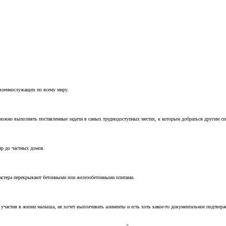
 военнослужащих по всему миру.
можно выполнять поставленные задачи в самых труднодоступных местах, к которым добраться другим с
ир до частных домов.
мастера перекрывают бетонными или железобетонными плитами.
т участия в жизни малыша, не хочет выплачивать алименты и есть хоть какое-то документальное подтвер