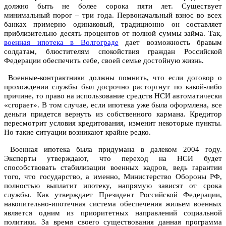
должно быть не более сорока пяти лет. Существует
минимальный порог – три года. Первоначальный взнос во всех
банках примерно одинаковый, традиционно он составляет
приблизительно десять процентов от полной суммы займа. Так,
военная ипотека в Волгограде
дает возможность бравым
солдатам, блюстителям спокойствия граждан Российской
Федерации обеспечить себе, своей семье достойную жизнь.
Военные-контрактники должны помнить, что если договор о
прохождении службы был досрочно расторгнут по какой-либо
причине, то право на использование средств НСИ автоматически
«сгорает». В том случае, если ипотека уже была оформлена, все
деньги придется вернуть из собственного кармана. Кредитор
пересмотрит условия кредитования, изменит некоторые пункты.
Но такие ситуации возникают крайне редко.
Военная ипотека была придумана в далеком 2004 году.
Эксперты утверждают, что переход на НСИ будет
способствовать стабилизации военных кадров, ведь гарантии
того, что государство, а именно, Министерство Обороны РФ,
полностью выплатит ипотеку, напрямую зависят от срока
службы. Как утверждает Президент Российской Федерации,
накопительно-ипотечная система обеспечения жильем военных
является одним из приоритетных направлений социальной
политики. За время своего существования данная программа