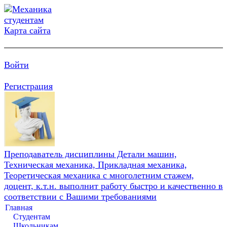
Карта сайта
Войти
Регистрация
Преподаватель дисциплины Детали машин,
Техническая механика, Прикладная механика,
Теоретическая механика с многолетним стажем,
доцент, к.т.н. выполнит работу быстро и качественно в
соответствии с Вашими требованиями
Главная
Студентам
Школьникам