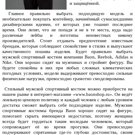
и защищённой.
Главное правильно выбрать подходящую модель и
необязательно покупать контейнер, начинённый сумасшедшими
дизайнерскими идеями, от которых уже тошнит последнее
время. Они лепят, что не попадя и не в те места, куда надо
различные лейбы и логотипы неизвестных никому
производителей. Стоит отдавать предпочтение известным
брендам, которые соблюдают спокойствие в стилях и выпускают
качественного пошива изделия. Будет правильно выбрать
мужской спортивный костюм компании Вaon, Reebok, Adidas и
Nike. Они хорошо сидят на мужчинах и стройнят фигуру. Вы
будете спокойны в них при любых сложных климатических
погодных условиях, модели выдерживают превосходно сильные
физические нагрузки, превосходно грамотно смоделированы.
Стильный мужской спортивный костюм можно приобрести на
нашем рынке в интернет-магазине «www.baonshop.ru». Он ведёт
лояльную ценовую политику и каждый человек с любым уровнем
достатка сможет выбрать себе подходящее изделие. Мужские
спортивные костюмы бренда Вaon хорошо сидят на фигуре,
помогают скрыть имеющиеся недостатки, поэтому женщина
всегда будет гордиться таким молодым человеком, который
сопровождает её во время прогулки. Они превосходно
подчеркивают спрятанные где-то глубоко достоинства, своим