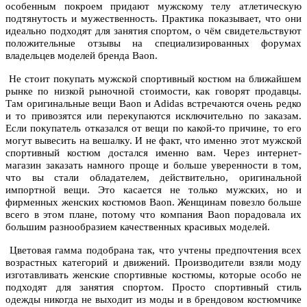
особенным покроем придают мужскому телу атлетическую
подтянутость и мужественность. Практика показывает, что они
идеально подходят для занятия спортом, о чём свидетельствуют
положительные отзывы на специализированных форумах
владельцев моделей бренда Вaon.
Не стоит покупать мужской спортивный костюм на ближайшем
рынке по низкой рыночной стоимости, как говорят продавцы.
Там оригинальные вещи Вaon и Adidas встречаются очень редко
и то привозятся или перекупаются исключительно по заказам.
Если покупатель отказался от вещи по какой-то причине, то его
могут вывесить на вешалку. И не факт, что именно этот мужской
спортивный костюм достался именно вам. Через интернет-
магазин заказать намного проще и больше уверенности в том,
что вы стали обладателем, действительно, оригинальной
импортной вещи. Это касается не только мужских, но и
фирменных женских костюмов Вaon. Женщинам повезло больше
всего в этом плане, потому что компания Вaon порадовала их
большим разнообразием качественных красивых моделей.
Цветовая гамма подобрана так, что учтены предпочтения всех
возрастных категорий и движений. Производители взяли моду
изготавливать женские спортивные костюмы, которые особо не
подходят для занятия спортом. Просто спортивный стиль
одежды никогда не выходит из моды и в брендовом костюмчике