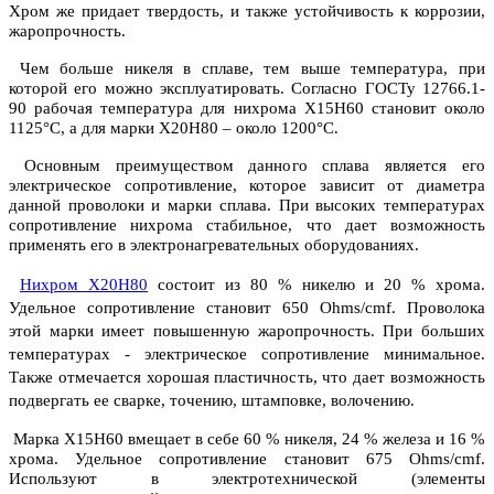
Хром же придает твердость, и также устойчивость к коррозии,
жаропрочность.
Чем больше никеля в сплаве, тем выше температура, при
которой его можно эксплуатировать. Согласно ГОСТу 12766.1-
90 рабочая температура для нихрома Х15Н60 становит около
1125°С, а для марки Х20Н80 – около 1200°С.
Основным преимуществом данного сплава является его
электрическое сопротивление, которое зависит от диаметра
данной проволоки и марки сплава. При высоких температурах
сопротивление нихрома стабильное, что дает возможность
применять его в электронагревательных оборудованиях.
Нихром Х20Н80
состоит из 80 % никелю и 20 % хрома.
Удельное сопротивление становит 650 Ohms/cmf. Проволока
этой марки имеет повышенную жаропрочность. При больших
температурах - электрическое сопротивление минимальное.
Также отмечается хорошая пластичность, что дает возможность
подвергать ее сварке, точению, штамповке, волочению.
Марка Х15Н60 вмещает в себе 60 % никеля, 24 % железа и 16 %
хрома. Удельное сопротивление становит 675 Ohms/cmf.
Используют в электротехнической (элементы