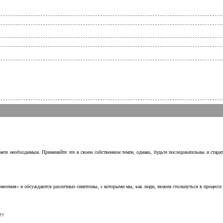
аете необходимым. Применяйте это в своем собственном темпе, однако, будьте последовательны и стара
несения» и обсуждаются различные симптомы, с которыми мы, как люди, можем столкнуться в процессе н
7?