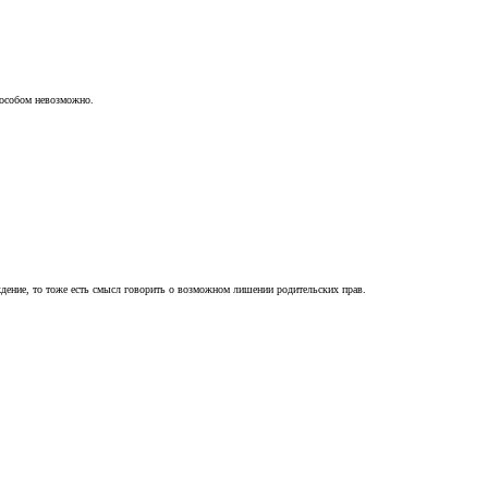
пособом невозможно.
ждение, то тоже есть смысл говорить о возможном лишении родительских прав.