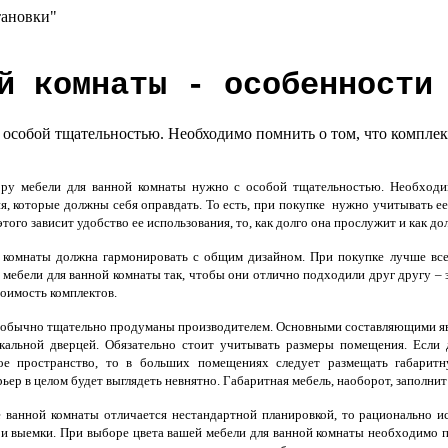
тановки"
й комнаты - особенности
особой тщательностью. Необходимо помнить о том, что комплек
у мебели для ванной комнаты нужно с особой тщательностью. Необходи
, которые должны себя оправдать. То есть, при покупке нужно учитывать ее
 этого зависит удобство ее использования, то, как долго она прослужит и как
комнаты должна гармонировать с общим дизайном. При покупке лучше вс
мебели для ванной комнаты так, чтобы они отлично подходили друг другу – 
оимость комплектов.
бычно тщательно продуманы производителем. Основными составляющими являю
кальной дверцей. Обязательно стоит учитывать размеры помещения. Есл
ное пространство, то в больших помещениях следует размещать габари
рьер в целом будет выглядеть невнятно. Габаритная мебель, наоборот, заполни
ванной комнаты отличается нестандартной планировкой, то рационально исп
 выемки. При выборе цвета вашей мебели для ванной комнаты необходимо по