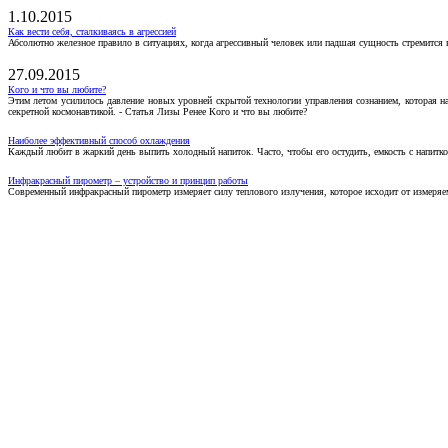
1.10.2015
Как вести себя, сталкиваясь в агрессией
Абсолютно железное правило в ситуациях, когда агрессивный человек или падшая сущность стремится ва
27.09.2015
Кого и что вы любите?
Этим летом усилилось давление новых уровней скрытой технологии управления сознанием, которая н
секретной космонавтикой. - Статья Лизы Ренее Кого и что вы любите?
Наиболее эффективный способ охлаждения
Каждый любит в жаркий день выпить холодный напиток. Часто, чтобы его остудить, емкость с напитко
Инфракрасный пирометр – устройство и принцип работы
Современный инфракрасный пирометр измеряет силу теплового излучения, которое исходит от измеряем