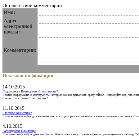
Оставьте свои комментарии
Имя:
Адрес
электронной
почты:
Комментарии:
Полезная информация
14.10.2015
Подготовка к Вознесению. С чего начать?
Важная информация и инструменты, которые можно применять сразу сейчас! Попробуйте все, что счит
Статья Лизы Ренее С чего начать?
11.10.2015
Что такое Вознесение?
Это основное пособие для начинающих, в котором рассматриваются основное значение и механика «Воз
4.10.2015
Расшифровка кириллицы
Поистине, наша азбука дана нам Богом. Какой смысл несут буквы алфавита, размещенные в таблицу 7х