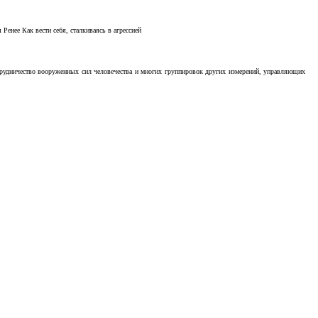
Ренее Как вести себя, сталкиваясь в агрессией
отрудничество вооруженных сил человечества и многих группировок других измерений, управляющих