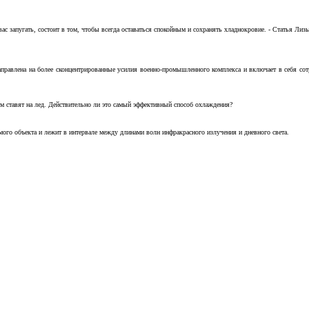
с запугать, состоит в том, чтобы всегда оставаться спокойным и сохранять хладнокровие. - Статья Лизы 
аправлена на более сконцентрированные усилия военно-промышленного комплекса и включает в себя с
м ставят на лед. Действительно ли это самый эффективный способ охлаждения?
ого объекта и лежит в интервале между длинами волн инфракрасного излучения и дневного света.