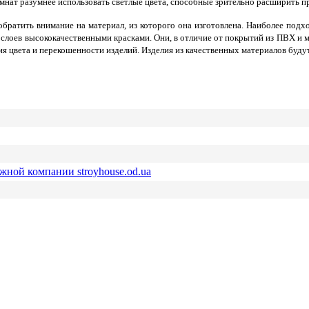
мнат разумнее использовать светлые цвета, способные зрительно расширить п
братить внимание на материал, из которого она изготовлена. Наиболее по
 слоев высококачественными красками. Они, в отличие от покрытий из ПВХ и м
ия цвета и перекошенности изделий. Изделия из качественных материалов будут
ежной компании stroyhouse.od.ua