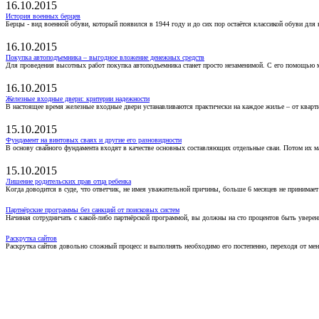
16.10.2015
История военных берцев
Берцы - вид военной обуви, который появился в 1944 году и до сих пор остаётся классикой обуви для
16.10.2015
Покупка автоподъемника – выгодное вложение денежных средств
Для проведения высотных работ покупка автоподъемника станет просто незаменимой. С его помощью 
16.10.2015
Железные входные двери: критерии надежности
В настоящее время железные входные двери устанавливаются практически на каждое жилье – от кварт
15.10.2015
Фундамент на винтовых сваях и другие его разновидности
В основу свайного фундамента входят в качестве основных составляющих отдельные сваи. Потом их 
15.10.2015
Лишение родительских прав отца ребенка
Когда доводится в суде, что ответчик, не имея уважительной причины, больше 6 месяцев не принимае
Партнёрские программы без санкций от поисковых систем
Начиная сотрудничать с какой-либо партнёрской программой, вы должны на сто процентов быть уверены
Раскрутка сайтов
Раскрутка сайтов довольно сложный процесс и выполнять необходимо его постепенно, переходя от ме