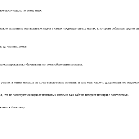
 военнослужащих по всему миру.
можно выполнять поставленные задачи в самых труднодоступных местах, к которым добраться другим с
ир до частных домов.
мастера перекрывают бетонными или железобетонными плитами.
т участия в жизни малыша, не хочет выплачивать алименты и есть хоть какое-то документальное подтвер
, что не последуют санкции от поисковых систем и ваш сайт не потеряет позиции с посетителями.
ньшего к большему.