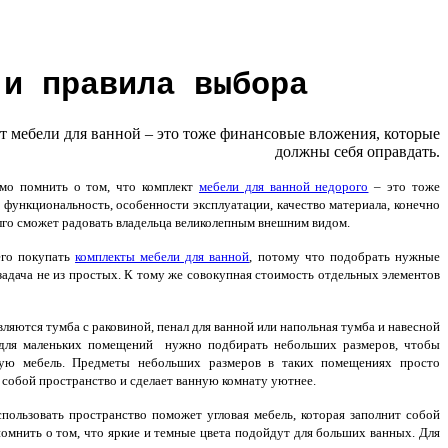
 и правила выбора
т мебели для ванной – это тоже финансовые вложения, которые
должны себя оправдать.
мо помнить о том, что комплект
мебели для ванной недорого
– это тоже
 функциональность, особенности эксплуатации, качество материала, конечно
 долго сможет радовать владельца великолепным внешним видом.
его покупать
комплекты мебели для ванной
, потому что подобрать нужные
задача не из простых. К тому же совокупная стоимость отдельных элементов
тся тумба с раковиной, пенал для ванной или напольная тумба и навесной
и для маленьких помещений нужно подбирать небольших размеров, чтобы
тную мебель. Предметы небольших размеров в таких помещениях просто
т собой пространство и сделает ванную комнату уютнее.
ользовать пространство поможет угловая мебель, которая заполнит собой
мнить о том, что яркие и темные цвета подойдут для больших ванных. Для