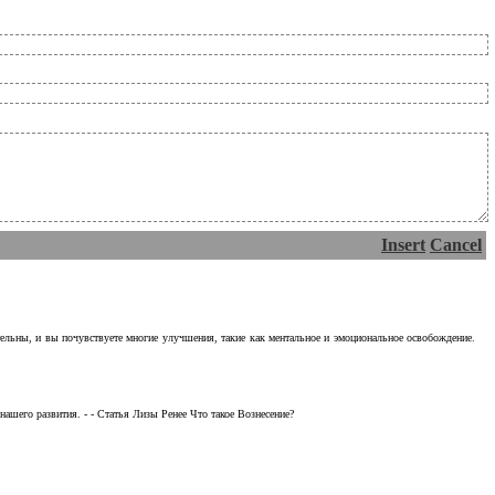
Insert
Cancel
тельны, и вы почувствуете многие улучшения, такие как ментальное и эмоциональное освобождение.
ашего развития. - - Статья Лизы Ренее Что такое Вознесение?