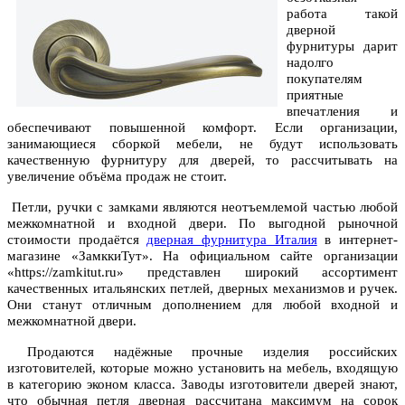
работа такой
дверной
фурнитуры дарит
надолго
покупателям
приятные
впечатления и
обеспечивают повышенной комфорт. Если организации,
занимающиеся сборкой мебели, не будут использовать
качественную фурнитуру для дверей, то рассчитывать на
увеличение объёма продаж не стоит.
Петли, ручки с замками являются неотъемлемой частью любой
межкомнатной и входной двери. По выгодной рыночной
стоимости продаётся
дверная фурнитура Италия
в интернет-
магазине
«ЗамккиТут»
. Н
а официальном сайте организации
«
https://zamkitut.ru
» представлен широкий ассортимент
качественных
итальянских петлей, дверных механизмов и ручек.
Они станут отличным дополнением для любой входной и
межкомнатной двери.
Продаются надёжные прочные изделия российских
изготовителей, которые можно установить на мебель, входящую
в категорию эконом класса. Заводы изготовители дверей знают,
что обычная петля дверная рассчитана максимум на сорок