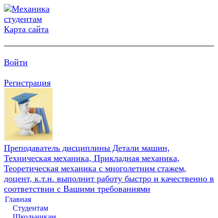
Карта сайта
Войти
Регистрация
Преподаватель дисциплины Детали машин,
Техническая механика, Прикладная механика,
Теоретическая механика с многолетним стажем,
доцент, к.т.н. выполнит работу быстро и качественно в
соответствии с Вашими требованиями
Главная
Студентам
Школьникам