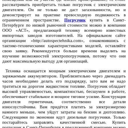
рассматривать приобретать только погрузчик с электрическим
двигателем. Он не только не даст загазованности, но и
демонстрирует на практике превосходную подвижность в
ограниченном пространстве.
Погрузчик
купить в Санкт-
Петербурге по низкой рыночной стоимости можно в компании
ООО «АСТ», предлагающей технику всемирно известных
импортных заводов изготовителей. На официальном сайте
организации «http://autospectehnika.com», ознакомившись с
тактико-техническими характеристиками моделей, оставляйте
свою заявку. Рекомендуется больше времени выделить на
изучение возможностей электропогрузчиков, потому что они
дают максимальную выгоду для организаций.
Техника оснащается мощным электрическим двигателем и
заряжаемым аккумулятором. Приблизительно через двенадцать
часов необходимо делать его подзарядку, зато вам не надо
тратиться на дорогом жидкостном топливе. Погрузчик обладает
высокой управляемостью, компактностью, бесшумен в работе,
обеспечивает стабильное и мощное тяговое усилие. Конструкция
двигателя герметичная, соответственно все детали
износоустойчивы. Вам придётся платить за электроэнергию
намного меньше, чем уйдут затраты на бензин и дизтопливо.
Следующими по экономии идут дизельные погрузчики. Только
постарайтесь заправлять качественной смесью. Купить
погрузчик в Санкт-Петербурге в предложенной компании можно