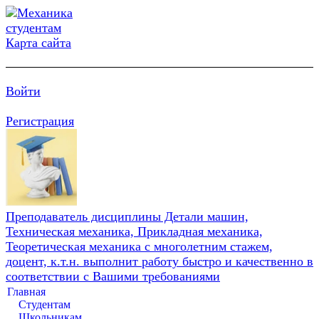
Карта сайта
Войти
Регистрация
Преподаватель дисциплины Детали машин,
Техническая механика, Прикладная механика,
Теоретическая механика с многолетним стажем,
доцент, к.т.н. выполнит работу быстро и качественно в
соответствии с Вашими требованиями
Главная
Студентам
Школьникам