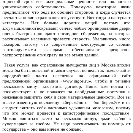
короткий срок все материальные ценности или полностью
уничтоженную собственность. Почему-то некоторые люди
предполагают, что беда их обойдёт стороной, а когда случается
несчастье полис страхования отсутствует. Вот тогда и наступает
катастрофа. Нет больше дорогих вещей, потому что
злоумышленники вскрывают сейчас любые бронированные двери
очень быстро, пропадают последние сбережения, на которые
рассчитывает население провести старость. Увеличилось число
пожаров, потому что современные конструкции со своими
вентилируемыми фасадами обеспечивают прекрасное
распространение огня сразу на все этажи зданий.
Такая услуга, как страхование имущества лиц в Москве вполне
могла бы быть полезной в таком случае, но ведь так тяжело зайти
определённой части населения на официальный сайт
предложенной организации «www.ingos.ru», чтобы в течение
нескольких минут заключить договор. Никто вам потом не
посочувствует и не пожалеет за необдуманные поступки и
нежелание защитить себя и свои материальные ценности. Все вы
знаете известную пословицу: «бережёного – бог бережёт» и не
следует считать себя настолько удачливым человеком, потому
что это может привести к катастрофическим последствиям.
Можно лишиться всего за несколько минут, даже выйдя в
супермаркет за хлебом. Не надо рассчитывать на помощь от
государства – оно вам ничем не обязано.