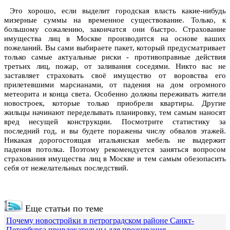
Это хорошо, если выделит городская власть какие-нибудь
мизерные суммы на временное существование. Только, к
большому сожалению, закончатся они быстро. Страхование
имущества лиц в Москве производится на основе ваших
пожеланий. Вы сами выбираете пакет, который предусматривает
только самые актуальные риски - противоправные действия
третьих лиц, пожар, от заливания соседями. Никто вас не
заставляет страховать своё имущество от воровства его
прилетевшими марсианами, от падения на дом огромного
метеорита и конца света. Особенно должны переживать жители
новостроек, которые только приобрели квартиры. Другие
жильцы начинают переделывать планировку, тем самым наносят
вред несущей конструкции. Посмотрите статистику за
последний год, и вы будете поражены числу обвалов этажей.
Никакая дорогостоящая итальянская мебель не выдержит
падения потолка. Поэтому рекомендуется заняться вопросом
страхования имущества лиц в Москве и тем самым обезопасить
себя от нежелательных последствий.
Еще статьи по теме
Почему новостройки в петроградском районе Санкт-
Петербурга привлекательны для проживания