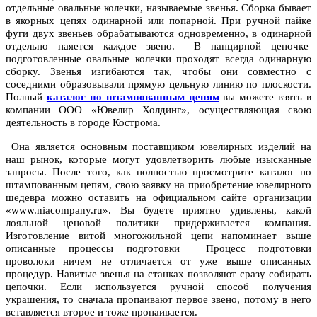
отдельные овальные колечки, называемые звенья. Сборка бывает
в якорных цепях одинарной или попарной. При ручной пайке
фуги двух звеньев обрабатываются одновременно, в одинарной
отдельно паяется каждое звено. В панцирной цепочке
подготовленные овальные колечки проходят всегда одинарную
сборку. Звенья изгибаются так, чтобы они совместно с
соседними образовывали прямую цельную линию по плоскости.
Полный
каталог по штампованным цепям
вы можете взять в
компании ООО «Ювелир Холдинг», осуществляющая свою
деятельность в городе Кострома.
Она является основным поставщиком ювелирных изделий на
наш рынок, которые могут удовлетворить любые изысканные
запросы. После того, как полностью просмотрите каталог по
штампованным цепям, свою заявку на приобретение ювелирного
шедевра можно оставить на официальном сайте организации
«www.niacompany.ru». Вы будете приятно удивлены, какой
лояльной ценовой политики придерживается компания.
Изготовление витой многожильной цепи напоминает выше
описанные процессы подготовки Процесс подготовки
проволоки ничем не отличается от уже выше описанных
процедур. Навитые звенья на станках позволяют сразу собирать
цепочки. Если используется ручной способ получения
украшения, то сначала пропаивают первое звено, потому в него
вставляется второе и тоже пропаивается.