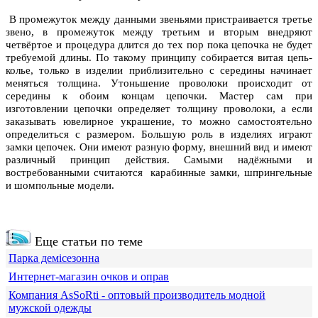
В промежуток между данными звеньями пристраивается третье
звено, в промежуток между третьим и вторым внедряют
четвёртое и процедура длится до тех пор пока цепочка не будет
требуемой длины. По такому принципу собирается витая цепь-
колье, только в изделии приблизительно с середины начинает
меняться толщина. Утоньшение проволоки происходит от
середины к обоим концам цепочки. Мастер сам при
изготовлении цепочки определяет толщину проволоки, а если
заказывать ювелирное украшение, то можно самостоятельно
определиться с размером. Большую роль в изделиях играют
замки цепочек. Они имеют разную форму, внешний вид и имеют
различный принцип действия. Самыми надёжными и
востребованными считаются карабинные замки, шпрингельные
и шомпольные модели.
Еще статьи по теме
Парка демісезонна
Интернет-магазин очков и оправ
Компания АsSoRti - оптовый производитель модной
мужской одежды