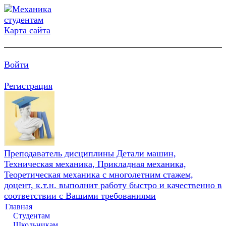
Карта сайта
Войти
Регистрация
Преподаватель дисциплины Детали машин,
Техническая механика, Прикладная механика,
Теоретическая механика с многолетним стажем,
доцент, к.т.н. выполнит работу быстро и качественно в
соответствии с Вашими требованиями
Главная
Студентам
Школьникам