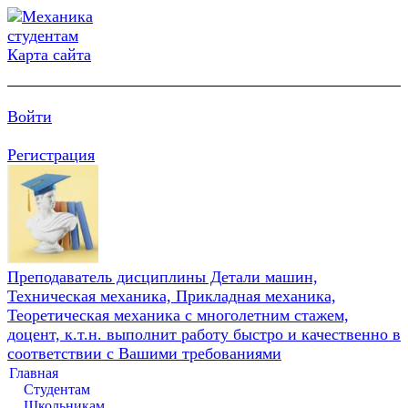
Карта сайта
Войти
Регистрация
Преподаватель дисциплины Детали машин,
Техническая механика, Прикладная механика,
Теоретическая механика с многолетним стажем,
доцент, к.т.н. выполнит работу быстро и качественно в
соответствии с Вашими требованиями
Главная
Студентам
Школьникам