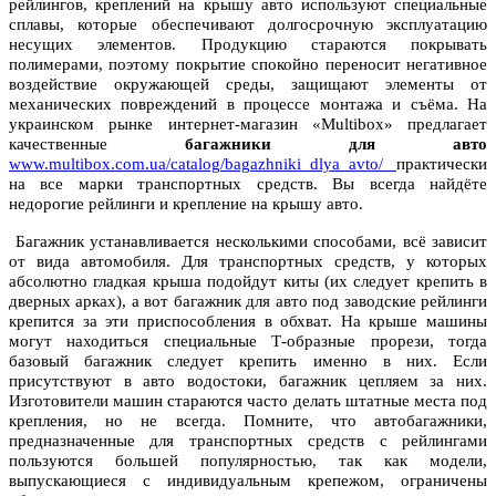
рейлингов, креплений на крышу авто используют специальные
сплавы, которые обеспечивают долгосрочную эксплуатацию
несущих элементов. Продукцию стараются покрывать
полимерами, поэтому покрытие спокойно переносит негативное
воздействие окружающей среды, защищают элементы от
механических повреждений в процессе монтажа и съёма. На
украинском рынке интернет-магазин «Multibox» предлагает
качественные
багажники для авто
www.multibox.com.ua/catalog/bagazhniki_dlya_avto/
практически
на все марки транспортных средств. Вы всегда найдёте
недорогие рейлинги и крепление на крышу авто.
Багажник устанавливается несколькими способами, всё зависит
от вида автомобиля. Для транспортных средств, у которых
абсолютно гладкая крыша подойдут киты (их следует крепить в
дверных арках), а вот багажник для авто под заводские рейлинги
крепится за эти приспособления в обхват. На крыше машины
могут находиться специальные Т-образные прорези, тогда
базовый багажник следует крепить именно в них. Если
присутствуют в авто водостоки, багажник цепляем за них.
Изготовители машин стараются часто делать штатные места под
крепления, но не всегда. Помните, что автобагажники,
предназначенные для транспортных средств с рейлингами
пользуются большей популярностью, так как модели,
выпускающиеся с индивидуальным крепежом, ограничены