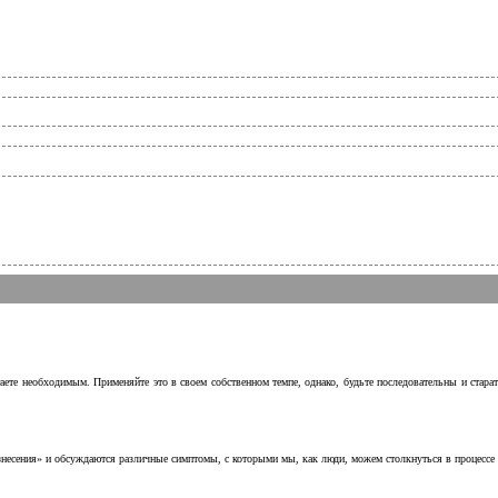
аете необходимым. Применяйте это в своем собственном темпе, однако, будьте последовательны и стара
несения» и обсуждаются различные симптомы, с которыми мы, как люди, можем столкнуться в процессе н