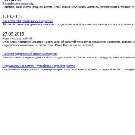
Расшифровка кириллицы
Поистине, наша азбука дана нам Богом. Какой смысл несут буквы алфавита, размещенные в таблицу 7х
1.10.2015
Как вести себя, сталкиваясь в агрессией
Абсолютно железное правило в ситуациях, когда агрессивный человек или падшая сущность стремится ва
27.09.2015
Кого и что вы любите?
Этим летом усилилось давление новых уровней скрытой технологии управления сознанием, которая н
секретной космонавтикой. - Статья Лизы Ренее Кого и что вы любите?
Наиболее эффективный способ охлаждения
Каждый любит в жаркий день выпить холодный напиток. Часто, чтобы его остудить, емкость с напитко
Инфракрасный пирометр – устройство и принцип работы
Современный инфракрасный пирометр измеряет силу теплового излучения, которое исходит от измеряем