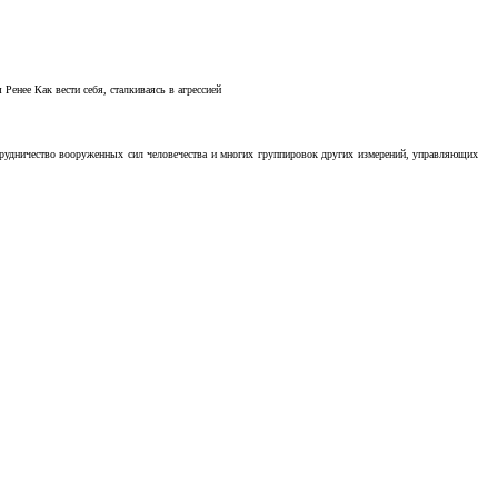
Ренее Как вести себя, сталкиваясь в агрессией
отрудничество вооруженных сил человечества и многих группировок других измерений, управляющих