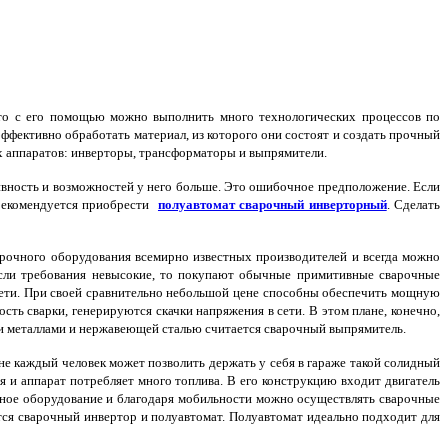
о с его помощью можно выполнить много технологических процессов по
эффективно обработать материал, из которого они состоят и создать прочный
 аппаратов: инверторы, трансформаторы и выпрямители.
ивность и возможностей у него больше. Это ошибочное предположение. Если
о рекомендуется приобрести
полуавтомат сварочный инверторный
. Сделать
варочного оборудования всемирно известных производителей и всегда можно
Если требования невысокие, то покупают обычные примитивные сварочные
сети. При своей сравнительно небольшой цене способны обеспечить мощную
сть сварки, генерируются скачки напряжения в сети. В этом плане, конечно,
и металлами и нержавеющей сталью считается сварочный выпрямитель.
не каждый человек может позволить держать у себя в гараже такой солидный
я и аппарат потребляет много топлива. В его конструкцию входит двигатель
очное оборудование и благодаря мобильности можно осуществлять сварочные
ся сварочный инвертор и полуавтомат. Полуавтомат идеально подходит для