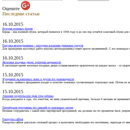
Оцените
Последние статьи
16.10.2015
История военных берцев
Берцы - вид военной обуви, который появился в 1944 году и до сих пор остаётся классикой обуви для
16.10.2015
Покупка автоподъемника – выгодное вложение денежных средств
Для проведения высотных работ покупка автоподъемника станет просто незаменимой. С его помощью 
16.10.2015
Железные входные двери: критерии надежности
В настоящее время железные входные двери устанавливаются практически на каждое жилье – от кварт
15.10.2015
Фундамент на винтовых сваях и другие его разновидности
В основу свайного фундамента входят в качестве основных составляющих отдельные сваи. Потом их 
15.10.2015
Лишение родительских прав отца ребенка
Когда доводится в суде, что ответчик, не имея уважительной причины, больше 6 месяцев не принимае
Партнёрские программы без санкций от поисковых систем
Начиная сотрудничать с какой-либо партнёрской программой, вы должны на сто процентов быть уверены
Раскрутка сайтов
Раскрутка сайтов довольно сложный процесс и выполнять необходимо его постепенно, переходя от ме