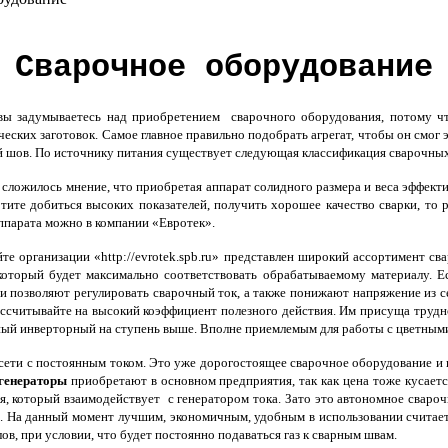
Сварочное оборудование
ы задумываетесь над приобретением сварочного оборудования, потому чт
еских заготовок. Самое главное правильно подобрать агрегат, чтобы он смог 
 шов. По источнику питания существует следующая классификация сварочных
сложилось мнение, что приобретая аппарат солидного размера и веса эффект
тите добиться высоких показателей, получить хорошее качество сварки, т
ппарата можно в компании «Евротек».
е организации «http://evrotek.spb.ru» представлен широкий ассортимент с
который будет максимально соответствовать обрабатываемому материалу. 
и позволяют регулировать сварочный ток, а также понижают напряжение из 
рассчитывайте на высокий коэффициент полезного действия. Им присуща трудно
ный инверторный на ступень выше. Вполне приемлемым для работы с цветным
сети с постоянным током. Это уже дорогостоящее сварочное оборудование и 
генераторы
приобретают в основном предприятия, так как цена тоже кусаетс
я, который взаимодействует с генератором тока. Зато это автономное свар
. На данный момент лучшим, экономичным, удобным в использовании считает
ов, при условии, что будет постоянно подаваться газ к сварным швам.