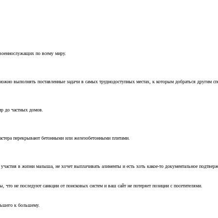
 военнослужащих по всему миру.
можно выполнять поставленные задачи в самых труднодоступных местах, к которым добраться другим с
ир до частных домов.
мастера перекрывают бетонными или железобетонными плитами.
т участия в жизни малыша, не хочет выплачивать алименты и есть хоть какое-то документальное подтвер
, что не последуют санкции от поисковых систем и ваш сайт не потеряет позиции с посетителями.
ньшего к большему.