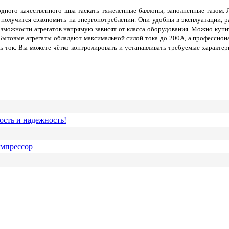
дного качественного шва таскать тяжеленные баллоны, заполненные газом.
 получится сэкономить на энергопотреблении. Они удобны в эксплуатации, р
озможности агрегатов напрямую зависят от класса оборудования. Можно куп
и. Бытовые агрегаты обладают максимальной силой тока до 200А, а професси
ть ток. Вы можете чётко контролировать и устанавливать требуемые характе
ость и надежность!
омпрессор