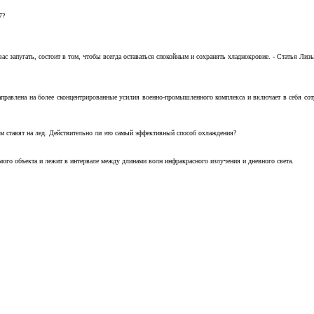
7?
с запугать, состоит в том, чтобы всегда оставаться спокойным и сохранять хладнокровие. - Статья Лизы 
аправлена на более сконцентрированные усилия военно-промышленного комплекса и включает в себя с
м ставят на лед. Действительно ли это самый эффективный способ охлаждения?
ого объекта и лежит в интервале между длинами волн инфракрасного излучения и дневного света.