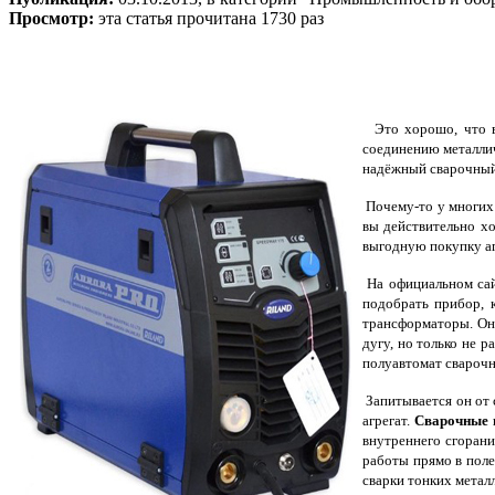
Просмотр:
эта статья прочитана 1730 раз
Это хорошо, что в
соединению металлич
надёжный сварочный
Почему-то у многих 
вы действительно хо
выгодную покупку а
На официальном сайт
подобрать прибор, 
трансформаторы. Он
дугу, но только не 
полуавтомат свароч
Запитывается он от 
агрегат.
Сварочные 
внутреннего сгорани
работы прямо в поле
сварки тонких металл