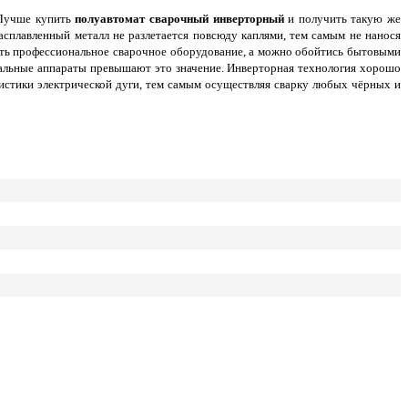
 Лучше купить
полуавтомат сварочный инверторный
и получить такую же
асплавленный металл не разлетается повсюду каплями, тем самым не нанося
ить профессиональное сварочное оборудование, а можно обойтись бытовыми
ональные аппараты превышают это значение. Инверторная технология хорошо
ристики электрической дуги, тем самым осуществляя сварку любых чёрных и