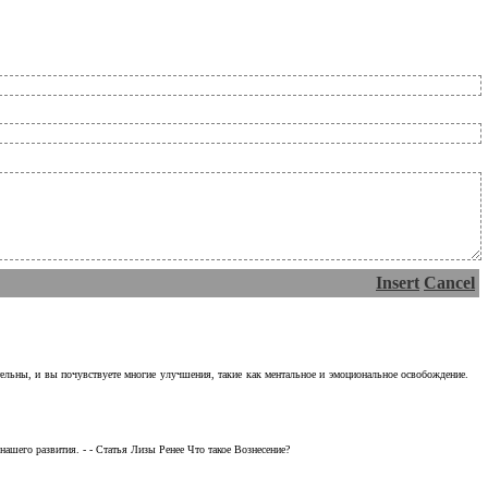
Insert
Cancel
тельны, и вы почувствуете многие улучшения, такие как ментальное и эмоциональное освобождение.
ашего развития. - - Статья Лизы Ренее Что такое Вознесение?