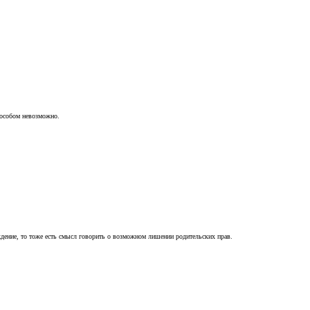
пособом невозможно.
ждение, то тоже есть смысл говорить о возможном лишении родительских прав.