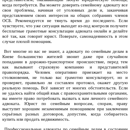
когда потребуется. Вы можете доверить семейному адвокату все
свои проблемы, начиная от уголовных дели и, заканчивая
представлением своих интересов на общих собраниях членов
ОСБ. Рекомендуется не тянуть время до последнего. Если
чувствуете, что уже ситуация выходит из-под контроля получите
бесплатные грамотные консультации адвоката онлайн и делайте
всё так, как говорит юрист. Поверьте, самонадеянность в этом
случае плохой помощник.
Вот многие из вас не знают, а адвокату по семейным делам в
Киеве большинство жителей звонит даже при случайном
попадании в дорожно-транспортное происшествие, перед тем
как вызывают страховую компанию и представителей
правопорядка. Человек оперативно приезжает на место
столкновения, не только вас грамотно консультирует, но и
проверяет, правильно ли составлен протокол, окажет другую
реальную помощь. Всё зависит от многих обстоятельств. Если
не удалось найти общий язык с правоохранительными органами,
вы имеете право потребовать вызвать к вам личного семейного
адвоката. Юрист по семейным вопросам, спорам, праву
выступит хорошим незаменимым помощником при заключении
серьёзных разных договоров, допустим, когда собираетесь
купить или продать недвижимость.
Профессиональные адвокаты по семейным делам в состоянии