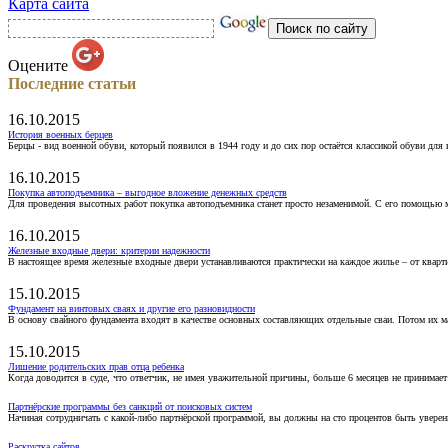
Карта сайта
Оцените
Последние статьи
16.10.2015
История военных берцев
Берцы - вид военной обуви, который появился в 1944 году и до сих пор остаётся классикой обуви для
16.10.2015
Покупка автоподъемника – выгодное вложение денежных средств
Для проведения высотных работ покупка автоподъемника станет просто незаменимой. С его помощью 
16.10.2015
Железные входные двери: критерии надежности
В настоящее время железные входные двери устанавливаются практически на каждое жилье – от кварт
15.10.2015
Фундамент на винтовых сваях и другие его разновидности
В основу свайного фундамента входят в качестве основных составляющих отдельные сваи. Потом их 
15.10.2015
Лишение родительских прав отца ребенка
Когда доводится в суде, что ответчик, не имея уважительной причины, больше 6 месяцев не принимае
Партнёрские программы без санкций от поисковых систем
Начиная сотрудничать с какой-либо партнёрской программой, вы должны на сто процентов быть уверены
Раскрутка сайтов