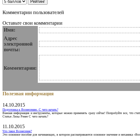
Комментарии пользователей
Оставьте свои комментарии
Имя:
Адрес
электронной
почты:
Комментарии:
Полезная информация
14.10.2015
Подготовка к Вознесению. С чего начать?
Важная информация и инструменты, которые можно применять сразу сейчас! Попробуйте все, что счит
Статья Лизы Ренее С чего начать?
11.10.2015
Что такое Вознесение?
Это основное пособие для начинающих, в котором рассматриваются основное значение и механика «Воз