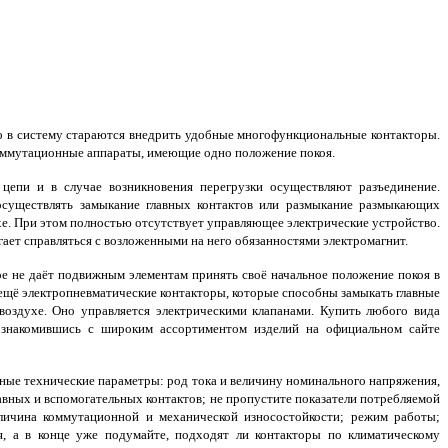
о в систему стараются внедрить удобные многофункциональные контакторы.
оммутационные аппараты, имеющие одно положение покоя.
пи и в случае возникновения перегрузки осуществляют разъединение.
 осуществлять замыкание главных контактов или размыкание размыкающих
хе. При этом полностью отсутствует управляющее электрические устройство.
ает справляться с возложенными на него обязанностями электромагнит.
е не даёт подвижным элементам принять своё начальное положение покоя в
ещё электропневматические контакторы, которые способны замыкать главные
оздухе. Оно управляется электрическими клапанами. Купить любого вида
ознакомившись с широким ассортиментом изделий на официальном сайте
ные технические параметры: род тока и величину номинального напряжения,
лавных и вспомогательных контактов; не пропустите показатели потребляемой
ичина коммутационной и механической износостойкости; режим работы;
я, а в конце уже подумайте, подходят ли контакторы по климатическому