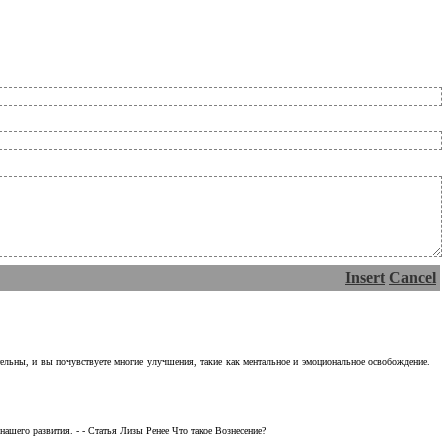
Insert
Cancel
тельны, и вы почувствуете многие улучшения, такие как ментальное и эмоциональное освобождение.
ашего развития. - - Статья Лизы Ренее Что такое Вознесение?