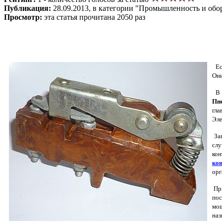
Публикация:
28.09.2013, в категории "Промышленность и обо
Просмотр:
эта статья прочитана 2050 раз
Есл
Они
В 
Пн
гла
Эле
Зап
слу
кон
ко
орг
При
пос
мо
наз