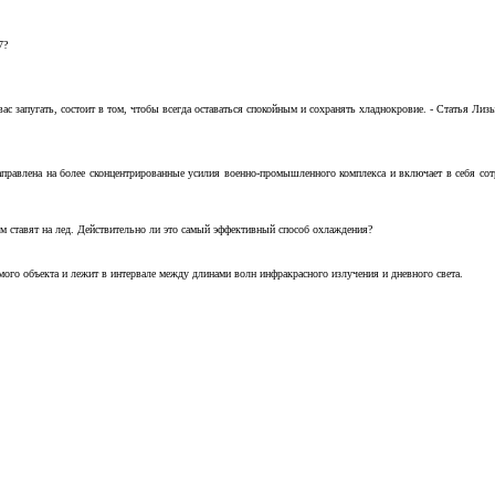
7?
с запугать, состоит в том, чтобы всегда оставаться спокойным и сохранять хладнокровие. - Статья Лизы 
аправлена на более сконцентрированные усилия военно-промышленного комплекса и включает в себя с
м ставят на лед. Действительно ли это самый эффективный способ охлаждения?
ого объекта и лежит в интервале между длинами волн инфракрасного излучения и дневного света.