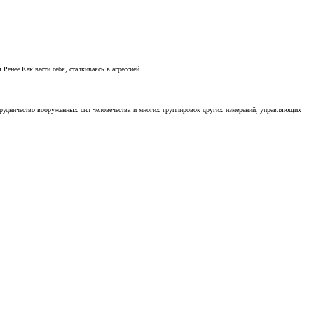
Ренее Как вести себя, сталкиваясь в агрессией
отрудничество вооруженных сил человечества и многих группировок других измерений, управляющих