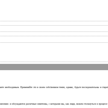
аете необходимым. Применяйте это в своем собственном темпе, однако, будьте последовательны и стара
несения» и обсуждаются различные симптомы, с которыми мы, как люди, можем столкнуться в процессе н