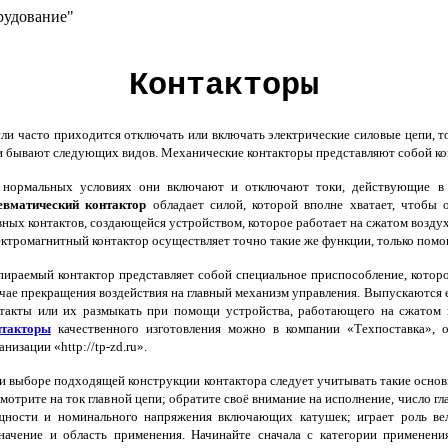
рудование"
Контакторы
и часто приходится отключать или включать электрические силовые цепи, т
 бывают следующих видов. Механические контакторы представляют собой к
нормальных условиях они включают и отключают токи, действующие в це
евматический контактор
обладает силой, которой вполне хватает, чтобы
вных контактов, создающейся устройством, которое работает на сжатом возду
ктромагнитный контактор осуществляет точно такие же функции, только помог
ираемый контактор представляет собой специальное приспособление, которо
чае прекращения воздействия на главный механизм управления. Выпускаются 
такты или их размыкать при помощи устройства, работающего на сжатом в
нтакторы
качественного изготовления можно в компании «Техпоставка», 
анизации «http://tp-zd.ru».
 выборе подходящей конструкции контактора следует учитывать такие основ
мотрите на ток главной цепи; обратите своё внимание на исполнение, число г
щности и номинального напряжения включающих катушек; играет роль вел
начение и область применения. Начинайте сначала с категории применени