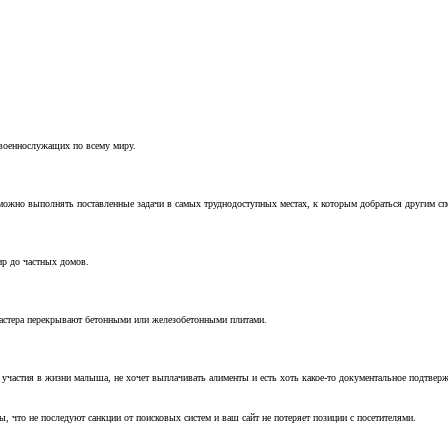
 военнослужащих по всему миру.
можно выполнять поставленные задачи в самых труднодоступных местах, к которым добраться другим с
ир до частных домов.
мастера перекрывают бетонными или железобетонными плитами.
т участия в жизни малыша, не хочет выплачивать алименты и есть хоть какое-то документальное подтвер
, что не последуют санкции от поисковых систем и ваш сайт не потеряет позиции с посетителями.