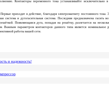
олнению. Контакторы переменного тока устанавливайте исключительно в
я. Первые приходят в действие, благодаря электромагниту постоянного тока
ая система и дугогасительная система. Последняя предназначена гасить в
шёткой. Появляющаяся дуга, попадая на решётку, разлетается на несколько
ом. Важным параметром контакторов данного типа является номинальное 
фективной работы вашей сети.
ость и надежность!
омпрессор