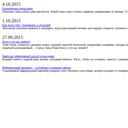
4.10.2015
Расшифровка кириллицы
Поистине, наша азбука дана нам Богом. Какой смысл несут буквы алфавита, размещенные в таблицу 7х
1.10.2015
Как вести себя, сталкиваясь в агрессией
Абсолютно железное правило в ситуациях, когда агрессивный человек или падшая сущность стремится ва
27.09.2015
Кого и что вы любите?
Этим летом усилилось давление новых уровней скрытой технологии управления сознанием, которая н
секретной космонавтикой. - Статья Лизы Ренее Кого и что вы любите?
Наиболее эффективный способ охлаждения
Каждый любит в жаркий день выпить холодный напиток. Часто, чтобы его остудить, емкость с напитко
Инфракрасный пирометр – устройство и принцип работы
Современный инфракрасный пирометр измеряет силу теплового излучения, которое исходит от измеряем