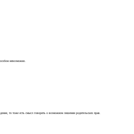
пособом невозможно.
ждение, то тоже есть смысл говорить о возможном лишении родительских прав.