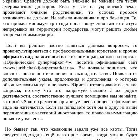
Украины. Средств должно быть вложено не меньше ста тысяч
американских долларов. Если у вас на украинской земле
проживают близкие родственники, то особых проблем
возникнуть не должно. Не забыли чиновники и про беженцев. Те,
кто прожил минимум три года после получения такого статуса
непрерывно на территории государства, могут решить любые
вопросы по иммиграции.
Если вы решили плотно заняться данным вопросом, то
проконсультироваться с профессиональными юристами и срочно
оформить вид на жительство
с их помощью, можно на портале
«Юридический супермаркет™», посетив официальный сайт
«www.juridicheskij-supermarket.ua». Вы должны понимать, что
вносятся постоянно изменения в законодательство. Появляются
дополнительные указы, приложения и дополнения, о которых
обычные люди могут и не знать. Юристы отслеживают все такие
вопросы, потому что это напрямую связано с их родом
деятельности, соответственно лучшего помощника вам не найти,
который чётко и грамотно организует весь процесс оформления
вида на жительство. Если вы попадаете хотя бы в одну из выше
перечисленных категорий иностранцев, то право на иммиграцию
по квоте у вас есть.
Но бывает так, что желающие заняли уже все квоты. Тогда
следует подождать ещё некоторое время, когда можно будет