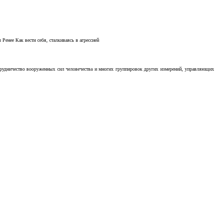
Ренее Как вести себя, сталкиваясь в агрессией
отрудничество вооруженных сил человечества и многих группировок других измерений, управляющих