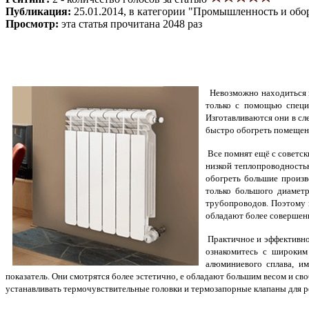
Публикация:
25.01.2014, в категории "Промышленность и обо
Просмотр:
эта статья прочитана 2048 раз
Невозможно находиться в
только с помощью спец
Изготавливаются они в с
быстро обогреть помещени
Все помнят ещё с советск
низкой теплопроводность
обогреть большие произв
только большого диамет
трубопроводов. Поэтому 
обладают более совершен
Практичное и эффективно
ознакомитесь с широким
алюминиевого сплава, и
показатель. Они смотрятся более эстетично, е обладают большим весом и с
устанавливать термочувствительные головки и термозапорные клапаны для р