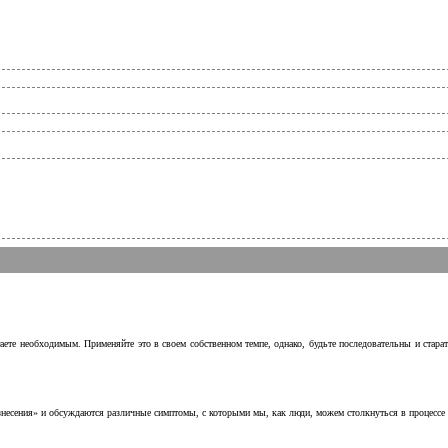
аете необходимым. Применяйте это в своем собственном темпе, однако, будьте последовательны и стара
несения» и обсуждаются различные симптомы, с которыми мы, как люди, можем столкнуться в процессе н