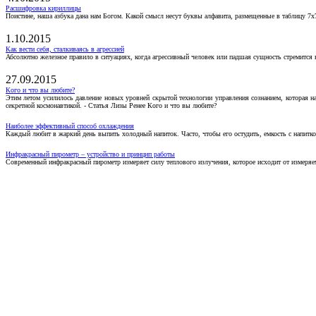
Расшифровка кириллицы
Поистине, наша азбука дана нам Богом. Какой смысл несут буквы алфавита, размещенные в таблицу 7х
1.10.2015
Как вести себя, сталкиваясь в агрессией
Абсолютно железное правило в ситуациях, когда агрессивный человек или падшая сущность стремится ва
27.09.2015
Кого и что вы любите?
Этим летом усилилось давление новых уровней скрытой технологии управления сознанием, которая н
секретной космонавтикой. - Статья Лизы Ренее Кого и что вы любите?
Наиболее эффективный способ охлаждения
Каждый любит в жаркий день выпить холодный напиток. Часто, чтобы его остудить, емкость с напитко
Инфракрасный пирометр – устройство и принцип работы
Современный инфракрасный пирометр измеряет силу теплового излучения, которое исходит от измеряем