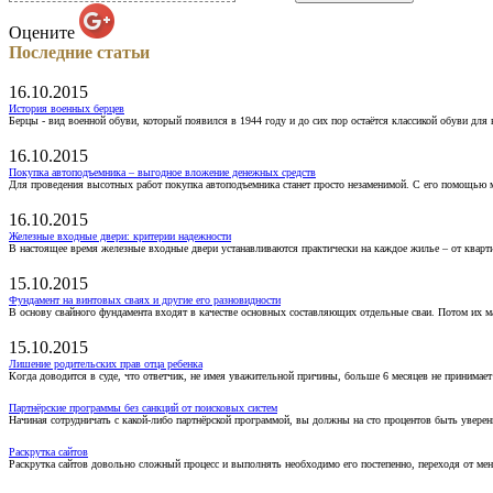
Оцените
Последние статьи
16.10.2015
История военных берцев
Берцы - вид военной обуви, который появился в 1944 году и до сих пор остаётся классикой обуви для
16.10.2015
Покупка автоподъемника – выгодное вложение денежных средств
Для проведения высотных работ покупка автоподъемника станет просто незаменимой. С его помощью 
16.10.2015
Железные входные двери: критерии надежности
В настоящее время железные входные двери устанавливаются практически на каждое жилье – от кварт
15.10.2015
Фундамент на винтовых сваях и другие его разновидности
В основу свайного фундамента входят в качестве основных составляющих отдельные сваи. Потом их 
15.10.2015
Лишение родительских прав отца ребенка
Когда доводится в суде, что ответчик, не имея уважительной причины, больше 6 месяцев не принимае
Партнёрские программы без санкций от поисковых систем
Начиная сотрудничать с какой-либо партнёрской программой, вы должны на сто процентов быть уверены
Раскрутка сайтов
Раскрутка сайтов довольно сложный процесс и выполнять необходимо его постепенно, переходя от ме