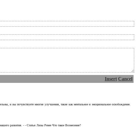
Insert
Cancel
тельны, и вы почувствуете многие улучшения, такие как ментальное и эмоциональное освобождение.
ашего развития. - - Статья Лизы Ренее Что такое Вознесение?