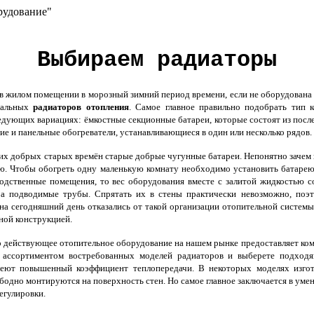
рудование"
Выбираем радиаторы
 жилом помещении в морозный зимний период времени, если не оборудована и
иальных
радиаторов отопления
. Самое главное правильно подобрать тип 
ледующих вариациях: ёмкостные секционные батареи, которые состоят из пос
е и панельные обогреватели, устанавливающиеся в один или несколько рядов.
их добрых старых времён старые добрые чугунные батареи. Непонятно зачем и
ю. Чтобы обогреть одну маленькую комнату необходимо установить батарею,
одственные помещения, то вес оборудования вместе с залитой жидкостью со
ра подводимые трубы. Спрятать их в стены практически невозможно, поэ
на сегодняшний день отказались от такой организации отопительной систем
ной конструкцией.
 действующее отопительное оборудование на нашем рынке предоставляет ко
 ассортиментом востребованных моделей радиаторов и выберете подходящ
меют повышенный коэффициент теплопередачи. В некоторых моделях изго
вободно монтируются на поверхность стен. Но самое главное заключается в ум
егулировки.