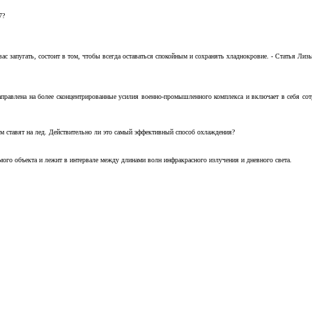
7?
с запугать, состоит в том, чтобы всегда оставаться спокойным и сохранять хладнокровие. - Статья Лизы 
аправлена на более сконцентрированные усилия военно-промышленного комплекса и включает в себя с
м ставят на лед. Действительно ли это самый эффективный способ охлаждения?
ого объекта и лежит в интервале между длинами волн инфракрасного излучения и дневного света.