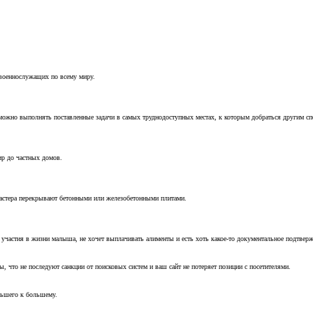
 военнослужащих по всему миру.
можно выполнять поставленные задачи в самых труднодоступных местах, к которым добраться другим с
ир до частных домов.
мастера перекрывают бетонными или железобетонными плитами.
т участия в жизни малыша, не хочет выплачивать алименты и есть хоть какое-то документальное подтвер
, что не последуют санкции от поисковых систем и ваш сайт не потеряет позиции с посетителями.
ньшего к большему.