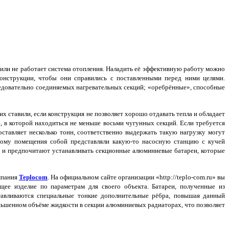
ли не работает система отопления. Наладить её эффективную работу можно
конструкции, чтобы они справились с поставленными перед ними целями.
ледовательно соединяемых нагревательных секций; «оребрённые», способные
х ставили, если конструкция не позволяет хорошо отдавать тепла и обладает
 в которой находиться не меньше восьми чугунных секций. Если требуется
ставляет несколько тонн, соответственно выдержать такую нагрузку могут
тому помещения собой представляли какую-то насосную станцию с кучей
ы и предпочитают устанавливать секционные алюминиевые батареи, которые
мпания
Teplocom
. На официальном сайте организации «http://teplo-com.ru» вы
ее изделие по параметрам для своего объекта. Батареи, полученные из
тавливаются специальные тонкие дополнительные рёбра, повышая данный
еньшенном объёме жидкости в секции алюминиевых радиаторах, что позволяет