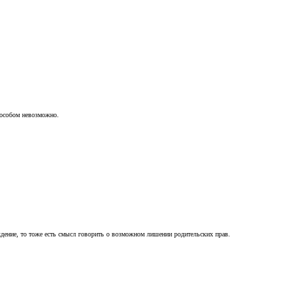
пособом невозможно.
ждение, то тоже есть смысл говорить о возможном лишении родительских прав.