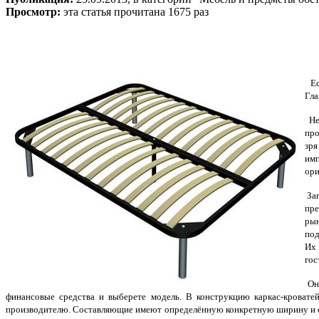
Просмотр:
эта статья прочитана 1675 раз
Есл
Гла
Не 
про
зря
имп
ори
Зап
пре
ры
под
Их 
гос
Они
финансовые средства и выберете модель. В конструкцию каркас-кроват
производителю. Составляющие имеют определённую конкретную ширину и со