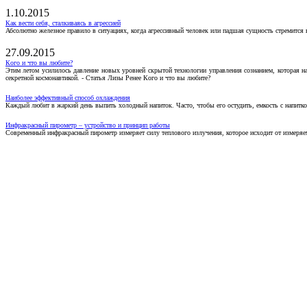
1.10.2015
Как вести себя, сталкиваясь в агрессией
Абсолютно железное правило в ситуациях, когда агрессивный человек или падшая сущность стремится ва
27.09.2015
Кого и что вы любите?
Этим летом усилилось давление новых уровней скрытой технологии управления сознанием, которая н
секретной космонавтикой. - Статья Лизы Ренее Кого и что вы любите?
Наиболее эффективный способ охлаждения
Каждый любит в жаркий день выпить холодный напиток. Часто, чтобы его остудить, емкость с напитко
Инфракрасный пирометр – устройство и принцип работы
Современный инфракрасный пирометр измеряет силу теплового излучения, которое исходит от измеряем