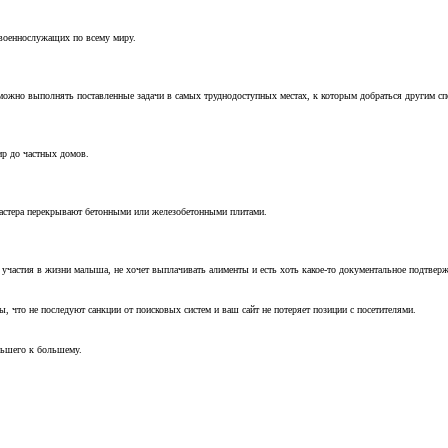
 военнослужащих по всему миру.
можно выполнять поставленные задачи в самых труднодоступных местах, к которым добраться другим с
ир до частных домов.
мастера перекрывают бетонными или железобетонными плитами.
т участия в жизни малыша, не хочет выплачивать алименты и есть хоть какое-то документальное подтвер
, что не последуют санкции от поисковых систем и ваш сайт не потеряет позиции с посетителями.
ньшего к большему.