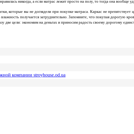
нравилась никогда, а если матрас лежит просто на полу, то тогда она вообще уд
тки, которые вы не доглядели при покупке матраса. Каркас не препятствует ц
ть влажность получается затруднительно. Запомните, что покупая дорогую кро
зу две цели: экономим на деньгах и приносим радость своему дорогому единст
ежной компании stroyhouse.od.ua