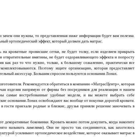
 зачем они нужны, то представленная ниже информация будет вам полезна.
ьный ортопедический эффект, который должен дать матрас.
 на кроватные провисшие сетки, не будет толку, если изделием прикрыть
ся отвратительные вмятины, не будет оздоравливающего эффекта и попросту
ия как раз то что нужно, только, к большому сожалению, практически все
комплектовываются. Поэтому ищите организацию, которая предоставляет
ельный аксессуар. Большим спросом пользуются основания Лонах.
изготовителя. Рекомендуется обратиться в компанию «МатрасЦентр», которая
чая изделия напрямую от фирмы без посредников для реализации н нашем
лены самые востребованные удобные модели, и вы можете выбрать себе
ские основания Лонах освобождают вас вообще от покупки дорогой кровати.
 в гости приехали родные и близкие, друзья приняли решение заночевать в
т декоративные боковинки. Кровать можно потом докупить, когда накопите
то называть ламелями). Они не просто так соединяются, как захотелось
турой усиливают ортопедическое воздействие, которое оказывает матрас в