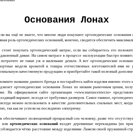
Основания Лонах
и вы ещё не знаете, что многие люди покупают ортопедические основания и
вная роль ортопедических оснований, конечно, сводится обеспечить максимал
стоит покупать ортопедический матрас, если вы собираетесь его положить
давленный диван. На самом матрасе в процессе эксплуатации быстро появят
 потратите не такие уж и маленькие деньги. А вот ортопедические основан
ортные модели кроватей и товары отечественных изготовителей ими не у
гинальную качественную продукцию и приобретайте такой полезный дополнит
омните название данного бренда и постарайтесь найти изделия именно этого 
длагает ортопедические основания Лонах по низким рыночным ценам, полу
нке. На официальном сайте организации «www.matrascenter.ru» представ
ходящий вариант, исходя от требуемых размеров. Самое главное, ортопедиче
всегда можно использовать в качестве дополнительных спальных мест, когда
тях, так как не успели на последнюю электричку.
 обеспечивают полноценный прекрасный сон человеку, разве что отсутствую
ей или
ортопедических оснований
входят деревянные перекладины (их приня
блюдается чётко расстояние между изделиями. Ламели своей пружинной струк