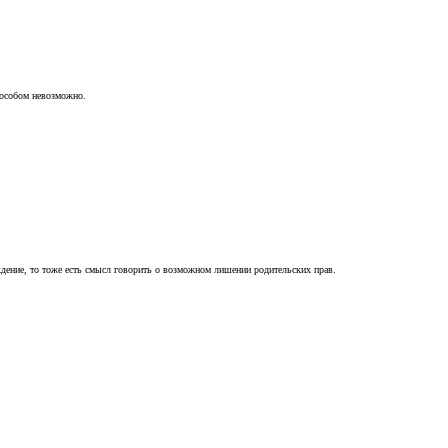
пособом невозможно.
ждение, то тоже есть смысл говорить о возможном лишении родительских прав.