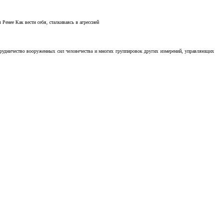
Ренее Как вести себя, сталкиваясь в агрессией
отрудничество вооруженных сил человечества и многих группировок других измерений, управляющих