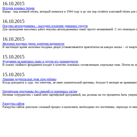
16.10.2015
История военных берцев
Берцы - вид военной обуви, который появился в 1944 году и до сих пор остаётся классикой обуви для
16.10.2015
Покупка автоподъемника – выгодное вложение денежных средств
Для проведения высотных работ покупка автоподъемника станет просто незаменимой. С его помощью 
16.10.2015
Железные входные двери: критерии надежности
В настоящее время железные входные двери устанавливаются практически на каждое жилье – от кварт
15.10.2015
Фундамент на винтовых сваях и другие его разновидности
В основу свайного фундамента входят в качестве основных составляющих отдельные сваи. Потом их 
15.10.2015
Лишение родительских прав отца ребенка
Когда доводится в суде, что ответчик, не имея уважительной причины, больше 6 месяцев не принимае
Партнёрские программы без санкций от поисковых систем
Начиная сотрудничать с какой-либо партнёрской программой, вы должны на сто процентов быть уверены
Раскрутка сайтов
Раскрутка сайтов довольно сложный процесс и выполнять необходимо его постепенно, переходя от ме