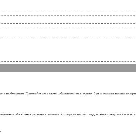
аете необходимым. Применяйте это в своем собственном темпе, однако, будьте последовательны и стара
несения» и обсуждаются различные симптомы, с которыми мы, как люди, можем столкнуться в процессе н
7?