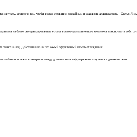
с запугать, состоит в том, чтобы всегда оставаться спокойным и сохранять хладнокровие. - Статья Лизы 
аправлена на более сконцентрированные усилия военно-промышленного комплекса и включает в себя с
м ставят на лед. Действительно ли это самый эффективный способ охлаждения?
ого объекта и лежит в интервале между длинами волн инфракрасного излучения и дневного света.