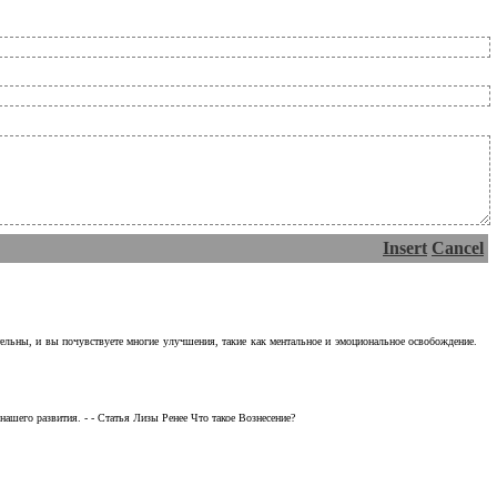
Insert
Cancel
тельны, и вы почувствуете многие улучшения, такие как ментальное и эмоциональное освобождение.
ашего развития. - - Статья Лизы Ренее Что такое Вознесение?