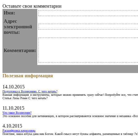
Оставьте свои комментарии
Имя:
Адрес
электронной
почты:
Комментарии:
Полезная информация
14.10.2015
Подготовка к Вознесению. С чего начать?
Важная информация и инструменты, которые можно применять сразу сейчас! Попробуйте все, что счит
Статья Лизы Ренее С чего начать?
11.10.2015
Что такое Вознесение?
Это основное пособие для начинающих, в котором рассматриваются основное значение и механика «Воз
4.10.2015
Расшифровка кириллицы
Поистине, наша азбука дана нам Богом. Какой смысл несут буквы алфавита, размещенные в таблицу 7х