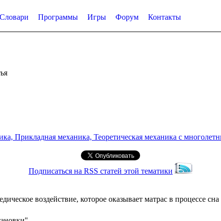
Словари
Программы
Игры
Форум
Контакты
ья
а, Прикладная механика, Теоретическая механика с многолетним
Подписаться на RSS статей этой тематики
ческое воздействие, которое оказывает матрас в процессе сна 
тановки"