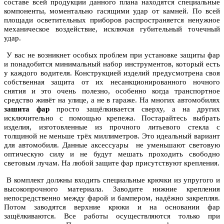
составе всей продукции данного плана находятся специальные
компоненты, моментально гасящими удар от камней. По всей
площади осветительных приборов распространяется ненужное
механическое воздействие, исключая губительный точечный
удар.
У вас не возникнет особых проблем при установке защиты фар
и понадобится минимальный набор инструментов, который есть
у каждого водителя. Конструкцией изделий предусмотрена своя
собственная защита от их несанкционированного ночного
снятия и это очень полезно, особенно когда транспортное
средство живёт на улице, а не в гараже. На многих автомобилях
зашита фар
просто защёлкивается сверху, а на других
исключительно с помощью крепежа. Постарайтесь выбрать
изделия, изготовленные из прочного литьевого стекла с
толщиной не меньше трёх миллиметров. Это идеальный вариант
для автомобиля. Данные аксессуары не уменьшают световую
оптическую силу и не будут мешать проходить свободно
световым лучам. На любой защите фар присутствуют крепления.
В комплект должны входить специальные крючки из упругого и
высокопрочного материала. Заводите нижние крепления
непосредственно между фарой и бампером, надёжно закрепляя.
Потом заводятся верхние крюки и на основании фар
защёлкиваются. Все работы осуществляются только при