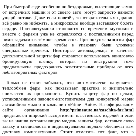
При быстрой езде особенно по бездорожью, вылетающие камни
от встречных машин и от своего авто, могут запросто нанести
ущерб оптике. Даже если повезёт, то отвратительных царапин
всё равно не избежать, а микросколы вообще заставляют болеть
сердце. Противотуманки становятся со временем мутными и
вместе с фарами уже не справляются с поставленными перед
ними задачами в тёмное время сток. При покупке
защиты фар
обращайте внимание, чтобы в упаковку были уложены
специальные крепежи. Некоторые автовладельцы в качестве
дополнительной защиты фар стараются использовать виниловую
бронирующую плёнку, которая по инструкции тоже
предназначена предохранять осветительные приборы от всех
неблагоприятных факторов.
Только не стоит забывать, что автоматически нарушается
теплообмен фары, как показывает практика и значительно
снижается их прозрачность. Купить защиту фар по ценам,
установленными заводом-изготовителем для конкретной марки
автомобиля можно в компании «Prime Auto». На официальном
сайте организации
http://primeauto.ua/zaschita-far.html
представлен широкий ассортимент пластиковых изделий и если
вы не нашли устраивающую модель защиты фар, оставьте свою
заявку и специалисты в индивидуальном порядке обеспечат вам
доставку комплектующих. Стоит отметить тот факт, что в