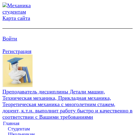
Карта сайта
Войти
Регистрация
Преподаватель дисциплины Детали машин,
Техническая механика, Прикладная механика,
Теоретическая механика с многолетним стажем,
доцент, к.т.н. выполнит работу быстро и качественно в
соответствии с Вашими требованиями
Главная
Студентам
Школьникам