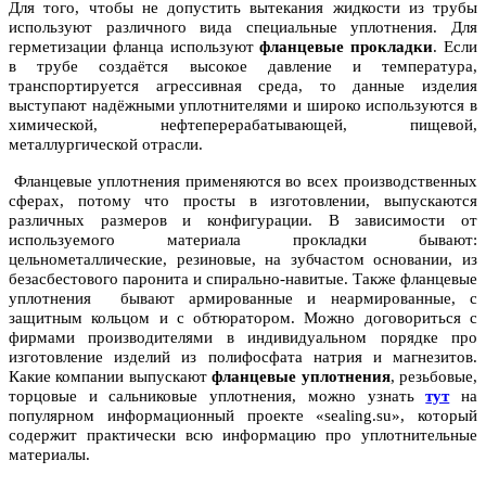
Для того, чтобы не допустить вытекания жидкости из трубы
используют различного вида специальные уплотнения. Для
герметизации фланца используют
фланцевые прокладки
. Если
в трубе создаётся высокое давление и температура,
транспортируется агрессивная среда, то данные изделия
выступают надёжными уплотнителями и широко используются в
химической, нефтеперерабатывающей, пищевой,
металлургической отрасли.
Фланцевые уплотнения применяются во всех производственных
сферах, потому что просты в изготовлении, выпускаются
различных размеров и конфигурации. В зависимости от
используемого материала прокладки бывают:
цельнометаллические, резиновые, на зубчастом основании, из
безасбестового паронита и спирально-навитые. Также фланцевые
уплотнения бывают армированные и неармированные, с
защитным кольцом и с обтюратором. Можно договориться с
фирмами производителями в индивидуальном порядке про
изготовление изделий из полифосфата натрия и магнезитов.
Какие компании выпускают
фланцевые уплотнения
, резьбовые,
торцовые и сальниковые уплотнения, можно узнать
тут
на
популярном информационный проекте «sealing.su», который
содержит практически всю информацию про уплотнительные
материалы.