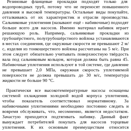
Резиновые фланцевые прокладки подходят только для
водопроводных труб, потому что не переносят повышенного
давления и высокой температуры. Остальные виды покупайте,
отталкиваясь от их характеристик и отрасли производства.
Сальниковые уплотнения (называют ещё - набивочные) подходят
больше всего для насосов. Именно материал набивок играет
решающую роль. Например, сальниковые прокладки из
грубошёрстного, полугрубошёрстного войлока устанавливаются
в местах соединения, где окружные скорости не превышают 2 м/
с, изделия из тонкошерстного войлока рассчитаны на 5 м/с. При
этом следует обязательно учитывать поверхностную твёрдость
вала под сальниковым кольцом, которая должна быть равна 45.
Набивочные уплотнения используют в той системе, где давление
не превышает 2,0 МПа, окружная скорость уплотняемой
поверхности не должна превышать до 30 м/с, температура
жидкости не больше 90 °С.
Практически все высокотемпературные насосы оснащены
системой охлаждения холодной водой корпуса уплотнения,
чтобы показатель соответствовал нормативному. За
набивочными уплотнениями необходимо постоянно следить и
вовремя обслуживать, что, несомненно, является недостатком.
Зачастую приходится подтягивать набивку. Данный факт
вынуждает потребителей покупать для насосов торцевые
уплотнения. К их основным преимуществам относится