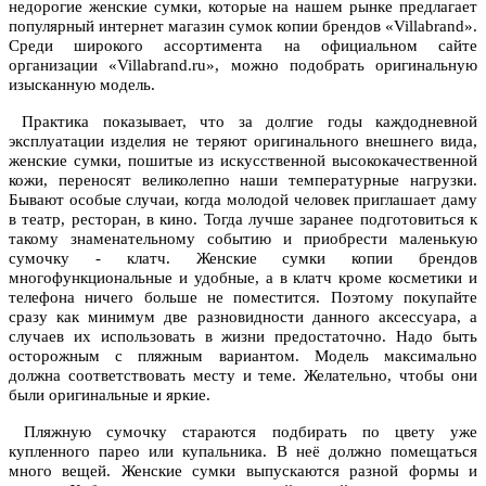
недорогие женские сумки, которые на нашем рынке предлагает
популярный интернет магазин сумок копии брендов «
Villabrand
».
Среди широкого ассортимента на официальном сайте
организации «
Villabrand.ru», можно подобрать оригинальную
изысканную модель.
Практика показывает, что за долгие годы каждодневной
эксплуатации изделия не теряют оригинального внешнего вида,
женские сумки, пошитые из искусственной высококачественной
кожи, переносят великолепно наши температурные нагрузки.
Бывают особые случаи, когда молодой человек приглашает даму
в театр, ресторан, в кино. Тогда лучше заранее подготовиться к
такому знаменательному событию и приобрести маленькую
сумочку - клатч. Женские сумки копии брендов
многофункциональные и удобные, а в клатч кроме косметики и
телефона ничего больше не поместится. Поэтому покупайте
сразу как минимум две разновидности данного аксессуара, а
случаев их использовать в жизни предостаточно. Надо быть
осторожным с пляжным вариантом. Модель максимально
должна соответствовать месту и теме. Желательно, чтобы они
были оригинальные и яркие.
Пляжную сумочку стараются подбирать по цвету уже
купленного парео или купальника. В неё должно помещаться
много вещей. Женские сумки выпускаются разной формы и