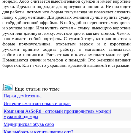
модели. Хобо считается вместительной сумкой и имеет короткие
ручки. Идеально подходит для прогулок и шопинга. Не подходит
для работы, потому что форма полумесяца не позволяет сложить
папку с документами. Для деловых женщин лучше купить сумку
с твёрдой основой «фрейм». В ней удобно переносить мнущиеся
и хрупкие вещи. Или купить сетчел – сумку, имеющую короткие
ручки или длинную лямку, жёсткое дно и мягкие стенки. Чем-то
напоминает собой портфель. С сумкой тоут, которая шьётся в
форме прямоугольника, открытым верхом и с короткими
ручками приятно ходить работу, в магазинах заниматься
любимым шопингом. Ристлет как и клатч вмещает мало вещей.
Помещаются ключи и телефон с помадой. Это женский вариант
барсетки. Клатч часто украшают красивой вышивкой и стразами.
Еще статьи по теме
Парка демісезонна
Интернет-магазин очков и оправ
Компания АsSoRti - оптовый производитель модной
мужской одежды
Медицинская обувь сабо
Как выбрать и купить шапки опт?