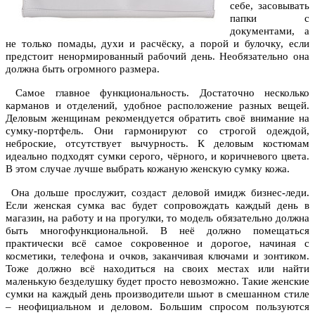
себе, засовывать
папки с
документами, а
не только помады, духи и расчёску, а порой и булочку, если
предстоит ненормированный рабочий день. Необязательно она
должна быть огромного размера.
Самое главное функциональность. Достаточно несколько
карманов и отделений, удобное расположение разных вещей.
Деловым женщинам рекомендуется обратить своё внимание на
сумку-портфель. Они гармонируют со строгой одеждой,
неброские, отсутствует вычурность. К деловым костюмам
идеально подходят сумки серого, чёрного, и коричневого цвета.
В этом случае лучше выбрать кожаную женскую сумку кожа.
Она дольше прослужит, создаст деловой имидж бизнес-леди.
Если женская сумка вас будет сопровождать каждый день в
магазин, на работу и на прогулки, то модель обязательно должна
быть многофункциональной. В неё должно помещаться
практически всё самое сокровенное и дорогое, начиная с
косметики, телефона и очков, заканчивая ключами и зонтиком.
Тоже должно всё находиться на своих местах или найти
маленькую безделушку будет просто невозможно. Такие женские
сумки на каждый день производители шьют в смешанном стиле
– неофициальном и деловом. Большим спросом пользуются