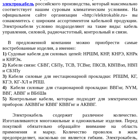
электрокабель
российского производства, который максимально
соответствует нашим суровым климатическим условиям. На
официальном сайте организации «http://elektrokable.ru» вы
ознакомитесь с широким ассортиментом кабельной продукции.
Электрокабели условно подразделяют на такие виды: кабель
управления, силовой, радиочастотный, контрольный и связи.
В предложенной компании можно приобрести самые
востребованные изделия, а именно:
1)
Судовые кабеля для силовых цепей: НРШМ, КНР, КНРЭ, КНРк
и КНРЭк.
2)
Кабели связи: СБВГ, СБПу, ТСВ, ТСВнг, ПКСВ, КВПВэп, НВП
и СБЗПу
3)
Кабели силовые для нестационарной прокладки: РПШМ, КГ,
КГЭ, КГ-ХЛ и РПШ.
4)
Кабели силовые для стационарной прокладки: ВВГнг, NYM,
ВВГ, АВВГ и ВБбШв
5)
Контрольные кабели, которые подходят для электрических
приборов: АКВВГнг КВВГ КВВГнг и АКВВГ.
Электрокабель содержит различное количество.
Изготавливаются многожильные и одножильные изделия. Перед
покупкой обязательно обращайте внимание на область
применения и марку. Количество проволок в жиле
предопределяет, насколько он является гибким. Электрокабель,