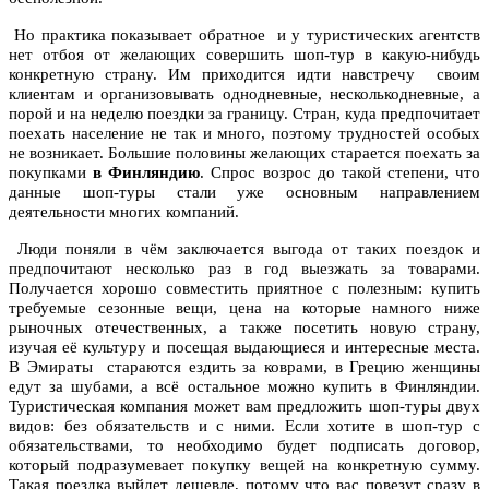
Но практика показывает обратное и у туристических агентств
нет отбоя от желающих совершить шоп-тур в какую-нибудь
конкретную страну. Им приходится идти навстречу своим
клиентам и организовывать однодневные, несколькодневные, а
порой и на неделю поездки за границу. Стран, куда предпочитает
поехать население не так и много, поэтому трудностей особых
не возникает. Большие половины желающих старается поехать за
покупками
в Финляндию
. Спрос возрос до такой степени, что
данные шоп-туры стали уже основным направлением
деятельности многих компаний.
Люди поняли в чём заключается выгода от таких поездок и
предпочитают несколько раз в год выезжать за товарами.
Получается хорошо совместить приятное с полезным: купить
требуемые сезонные вещи, цена на которые намного ниже
рыночных отечественных, а также посетить новую страну,
изучая её культуру и посещая выдающиеся и интересные места.
В Эмираты стараются ездить за коврами, в Грецию женщины
едут за шубами, а всё остальное можно купить в Финляндии.
Туристическая компания может вам предложить шоп-туры двух
видов: без обязательств и с ними. Если хотите в шоп-тур с
обязательствами, то необходимо будет подписать договор,
который подразумевает покупку вещей на конкретную сумму.
Такая поездка выйдет дешевле, потому что вас повезут сразу в