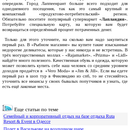
опередили. Город Лаппеенрант больше всего подходит для
однодневного посещения, так как это самый крупный и
компактный «продуктово-потребительский» регион.
Обязательно посетите популярный супермаркет «
Лапландия
».
Потребуйте специальную карту, на которую вам будет
возвращаться определённый процент потраченных денег.
Только для этого уточните, на сколько вам надо закупиться
первый раз. В «Рыбном магазине» вы купите такие изысканные
недорогие деликатесы, которые у нас никогда и не встретишь. В
трёх могущественных моллах - «Rajamarket». «Prizma» и «Lidl»
найдёте много полезного. Качественная обувь и одежда, которую
может позволить купить себе наш человек со средним уровнем
доходов продаётся в «Vero Moda» и «Jim & Jill». Если вы едете
первый раз в шоп тур в Финляндию из спб, то не стесняйтесь
уточнить все нюансы у своих бывалых попутчиков и узнать, где
есть ещё лакомые места.
Еще статьи по теме
Семейный и корпоративный отдых на базе отдыха Ruta
Resort & Event в Одессе
Полет в Василькове на воздушном шаре