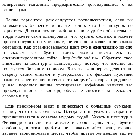
конкретные магазины, предварительно договорившись с их
владельцами.
Таким вариантом рекомендуется воспользоваться, если вы
занимаетесь бизнесом и знаете точно, что без покупок не
вернётесь. Другим лучше выбирать шоп-тур без обязательств,
тогда можете сами планировать, что купите, сколько, а можете
просто погулять по магазинам, не совершая валютно-денежных
операций. Как организовывается
шоп тур в финляндию из спб
и сколько это будет стоить можно посмотреть на
специализированном сайте «http://e-finland.ru». Обратите своё
внимание на шоп-тур в Лаппеенранту, потому что именно он
пользуется большим спросом. Бывалые «шоперы» делятся по
секрету своим опытом и утверждают, что финские пуховики
намного качественнее и теплее тех моделей, которые продаются
у нас, порошок лучше отстирывает, кофейные напитки вас
приведут просто в восторг, обувь не сносится за несколько
сезонов и т.д.
Если пенсионеры ездят и приезжают с большими сумками,
значит, что-то в этом есть. Всегда стоит уважать возраст и
прислушиваться к советам мудрых людей. Уехать в шоп тур в
Финляндию из спб вы можете в любой день, когда будете
свободны, в этом проблем нет никаких абсолютно, главное
заранее забронировать места, чтобы другие желающие вас не