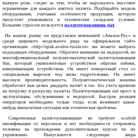
важную роль: следят за тем, чтобы не нарушалось массовое
ограничение для каждого взятого паллета. Подбирайте модель
оборудования, учитывая особенности продукции, которую
предстоит упаковывать и технические складские условия.
Большим спросом пользуется
паллетоупаковщик siat
.
На нашем рынке он представлен компанией «Авалон-Рус» и
среди широкого модельного ряда на официальном сайте
организации «http://upak.avalon-russia.ru» вы можете выбрать
подходящее оборудование. Обратите внимание на недорогой, но
многофункциональный полуавтоматический паллетоупаковщик
Siat, который укомплектован устройством обрезки плёнки,
взвешивающим устройством. Он имеет поворотный стол со
специальным вырезом под вилы гидротележки. Он имеет
высокую производительность. Полуавтоматическая машина
обработает вам целых двадцать паллет в час. без учета времени
на погрузку и разгрузку паллеты. Паллетоупаковщик siat прост в
эксплуатации, обслуживании и недорогой. Быстрая реакция
операторов необходимо только тогда, если возникнет какая-
нибудь внештатная ситуация или техническая проблема.
Современные паллетоупаковщики не требуют особой
квалификации от персонала и нет необходимости отправлять
человека на прохождение дополнительных курсов по их
управлению. Выпускаются следующие виды